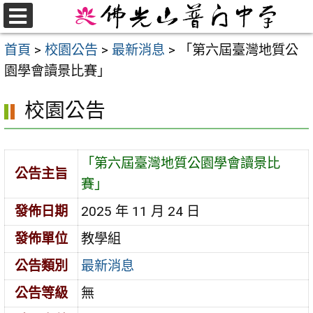
跳
至
選
首頁
>
校園公告
>
最新消息
>
「第六屆臺灣地質公
單
主
園學會讀景比賽」
要
內
校園公告
容
區
「第六屆臺灣地質公園學會讀景比
公告主旨
賽」
發佈日期
2025 年 11 月 24 日
發佈單位
教學組
公告類別
最新消息
公告等級
無