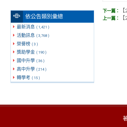
【2
依公告類別彙總
【2
最新消息
( 1,421 )
活動訊息
( 3,768 )
榮譽榜
( 3 )
獎助學金
( 190 )
國中升學
( 36 )
高中升學
( 214 )
轉學考
( 15 )