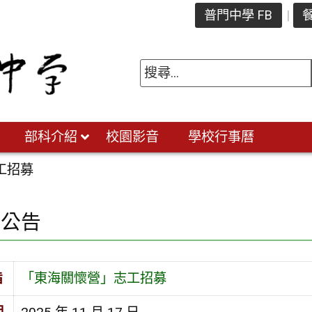
普門中學 FB
餐
部科介紹
校園影音
學校行事曆
工招募
園公告
旨
「東海關懷營」志工招募