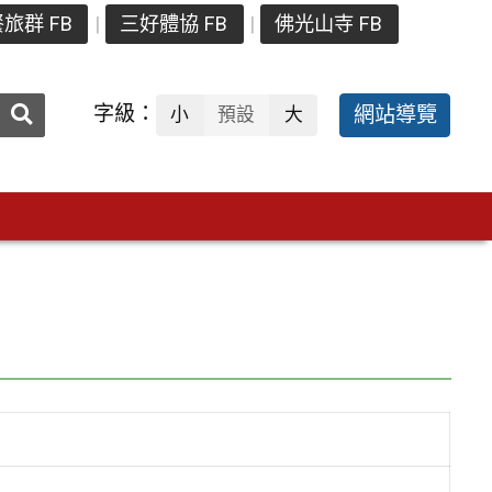
旅群 FB
三好體協 FB
佛光山寺 FB
送出
字級：
網站導覽
小
預設
大
搜
尋：