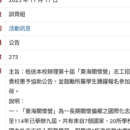
期
2025 年 11 月 17 日
位
訓育組
別
活動訊息
級
公告
數
273
容
主旨：檢送本校辦理第十屆「東海關懷營」志工招
貴校惠予協助公告，並鼓勵所屬學生踴躍報名參加
荷。
說明：
一、「東海關懷營」為一長期關懷偏鄉之國際化志
至114年已舉辦九屆，共有來自7個國家、20所學校