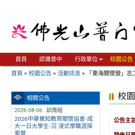
跳
至
主
要
內
容
區
首頁
認識普中
行政單位
校園公告
首頁
>
校園公告
>
活動訊息
>
「東海關懷營」志
校
相關公告
2026-08-06
訓育組
2026中華覺知教育關懷協會-成
公告主
大一日大學生-沉 浸式學職涯探
索營