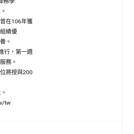
鄉務學
生。
在106年獲
組績優
養。
日進行，第一週
服務。
將授與200
生。
w/tw