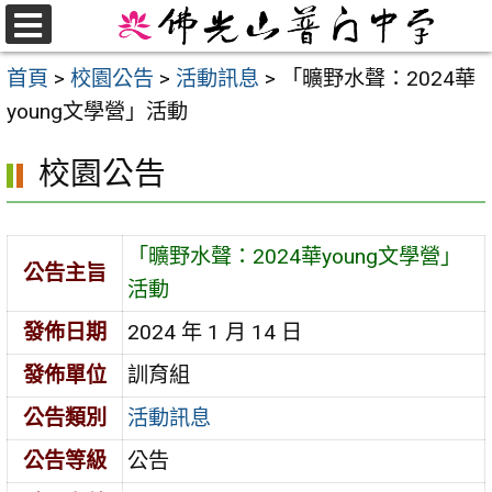
跳
至
選
首頁
>
校園公告
>
活動訊息
>
「曠野水聲：2024華
單
主
young文學營」活動
要
內
校園公告
容
區
「曠野水聲：2024華young文學營」
公告主旨
活動
發佈日期
2024 年 1 月 14 日
發佈單位
訓育組
公告類別
活動訊息
公告等級
公告