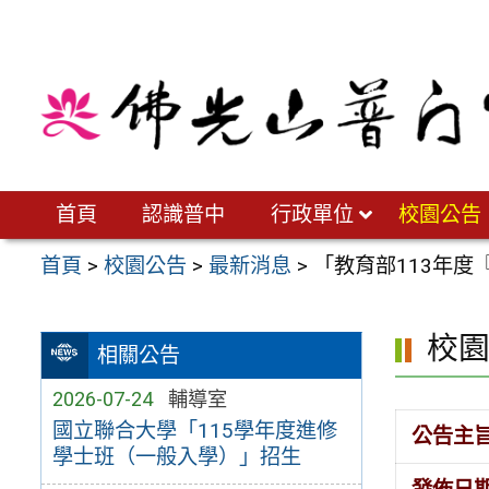
跳
至
主
要
內
容
區
首頁
認識普中
行政單位
校園公告
首頁
>
校園公告
>
最新消息
>
「教育部113年
校
相關公告
2026-07-24
輔導室
國立聯合大學「115學年度進修
公告主
學士班（一般入學）」招生