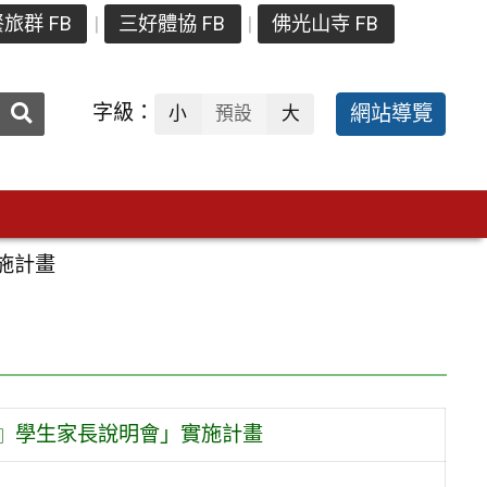
旅群 FB
三好體協 FB
佛光山寺 FB
送出
字級：
網站導覽
小
預設
大
搜
尋：
施計畫
案』學生家長說明會」實施計畫