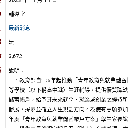
期
2023 年 11 月 14 日
位
輔導室
別
最新消息
級
無
數
3,672
容
說明：
一、教育部自106年起推動「青年教育與就業儲
等學校（以下稱高中職）生涯輔導，提供優質職缺
儲蓄帳戶，給予其未來就學、就業或創業之經費所
發展，探索並確立人生規劃方向。為使有意願參加
年度『青年教育與就業儲蓄帳戶方案』學生家長說