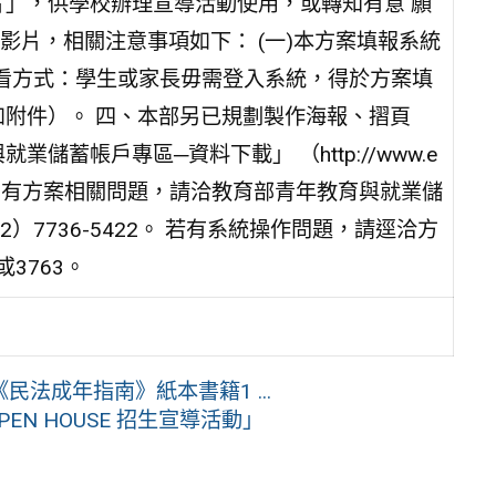
片」，供學校辦理宣導活動使用，或轉知有意 願
片，相關注意事項如下： (一)本方案填報系統
 tw/。 (二)觀看方式：學生或家長毋需登入系統，得於方案填
如附件）。 四、本部另已規劃製作海報、摺頁
蓄帳戶專區─資料下載」 （http://www.e
 五、如有方案相關問題，請洽教育部青年教育與就業儲
02）7736-5422。 若有系統操作問題，請逕洽方
或3763。
法成年指南》紙本書籍1 ...
EN HOUSE 招生宣導活動」