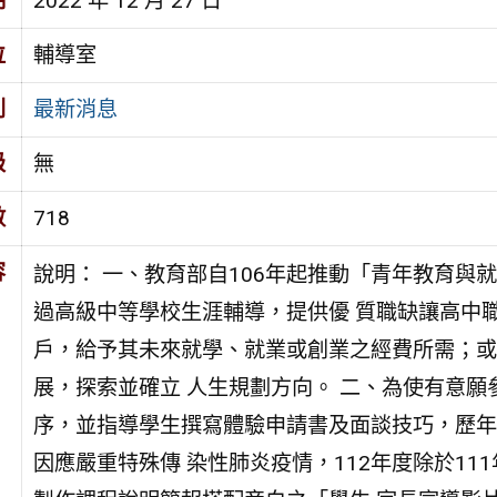
期
2022 年 12 月 27 日
位
輔導室
別
最新消息
級
無
數
718
容
說明： 一、教育部自106年起推動「青年教育與
過高級中等學校生涯輔導，提供優 質職缺讓高中
戶，給予其未來就學、就業或創業之經費所需；或
展，探索並確立 人生規劃方向。 二、為使有意願
序，並指導學生撰寫體驗申請書及面談技巧，歷年
因應嚴重特殊傳 染性肺炎疫情，112年度除於111