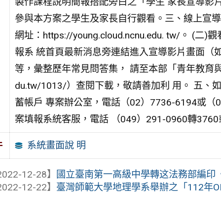
製作課程說明簡報搭配旁白之「學生 家長宣導影
參與本方案之學生及家長自行觀看。三、線上宣導影
網址：https://young.cloud.ncnu.edu.
報系 統首頁最新消息旁連結進入宣導影片畫面（
等，彙整歷年常見問答集， 請至本部「青年教育與就業儲
du.tw/1013/）查閱下載，敬請善加利 用。
蓄帳戶 專案辦公室，電話（02）7736-6194或（
案填報系統客服，電話 （049）291-0960轉3760
系統畫面說 明
件
022-12-28】
國立臺南第一高級中學轉这法務部編印《民
022-12-22】
臺灣師範大學地理學系舉辦之「112年OP