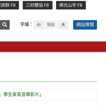
旅群 FB
三好體協 FB
佛光山寺 FB
送出
字級：
網站導覽
小
預設
大
搜
尋：
案』學生家長宣導影片」