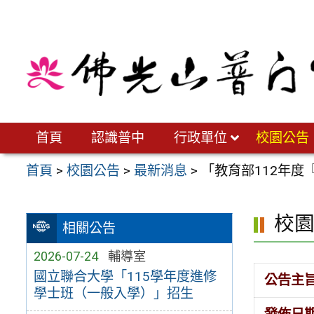
跳
至
主
要
內
容
區
首頁
認識普中
行政單位
校園公告
首頁
>
校園公告
>
最新消息
>
「教育部112年
校
相關公告
2026-07-24
輔導室
國立聯合大學「115學年度進修
公告主
學士班（一般入學）」招生