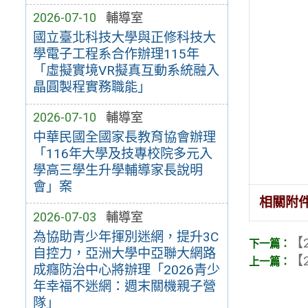
2026-07-10
輔導室
國立臺北科技大學與正修科技大
學電子工程系合作辦理115年
「虛擬實境VR擬真互動系統融入
晶圓製程實務職能」
2026-07-10
輔導室
中華民國全國家長教育協會辦理
「116年大學及技專校院多元入
學高三學生升學輔導家長說明
會」案
相關附
2026-07-03
輔導室
為協助青少年揮別迷網，提升3C
【2
自控力，亞洲大學中亞聯大網路
【2
成癮防治中心將辦理「2026青少
年幸福不迷網：週末關機親子營
隊」