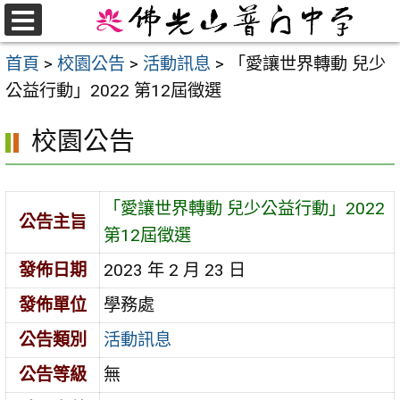
跳
至
選
首頁
>
校園公告
>
活動訊息
>
「愛讓世界轉動 兒少
單
主
公益行動」2022 第12屆徵選
要
內
校園公告
容
區
「愛讓世界轉動 兒少公益行動」2022
公告主旨
第12屆徵選
發佈日期
2023 年 2 月 23 日
發佈單位
學務處
公告類別
活動訊息
公告等級
無