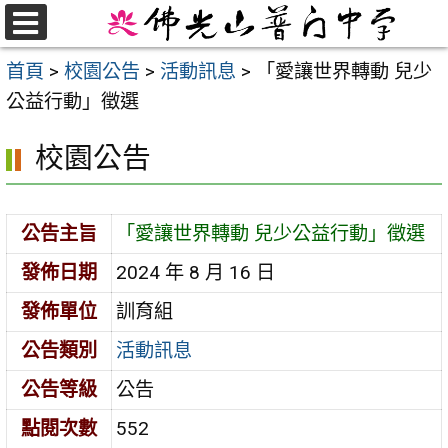
跳
至
選
首頁
>
校園公告
>
活動訊息
>
「愛讓世界轉動 兒少
單
主
公益行動」徵選
要
內
校園公告
容
區
公告主旨
「愛讓世界轉動 兒少公益行動」徵選
發佈日期
2024 年 8 月 16 日
發佈單位
訓育組
公告類別
活動訊息
公告等級
公告
點閱次數
552