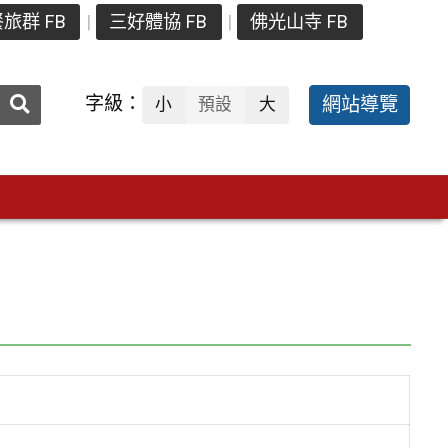
旅群 FB
三好體協 FB
佛光山寺 FB
送出
字級：
網站導覽
小
預設
大
搜
尋：