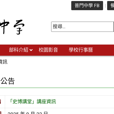
普門中學 FB
餐
部科介紹
校園影音
學校行事曆
資訊
園公告
旨
「史博講堂」講座資訊