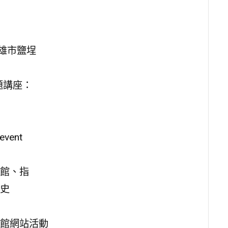
雄市鹽埕
題講座：
vent
館、指
史
館網站活動