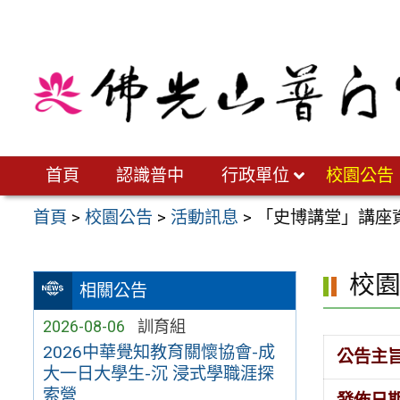
跳
至
主
要
內
容
區
首頁
認識普中
行政單位
校園公告
首頁
>
校園公告
>
活動訊息
>
「史博講堂」講座
校
相關公告
2026-08-06
訓育組
2026中華覺知教育關懷協會-成
公告主
大一日大學生-沉 浸式學職涯探
索營