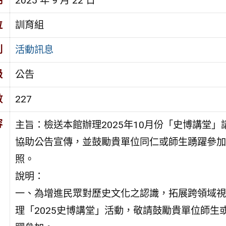
期
2025 年 9 月 22 日
位
訓育組
別
活動訊息
級
公告
數
227
容
主旨：檢送本館辦理2025年10月份「史博講堂
協助公告宣傳，並鼓勵貴單位同仁或師生踴躍參加
照。
說明：
一、為增進民眾對歷史文化之認識，拓展跨領域視
理「2025史博講堂」活動，敬請鼓勵貴單位師生