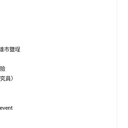
雄市鹽埕
險
究員）
vent