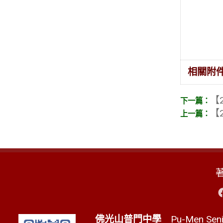
相關附
【2
【2
佛光山普門中學
Pu-Men Senio