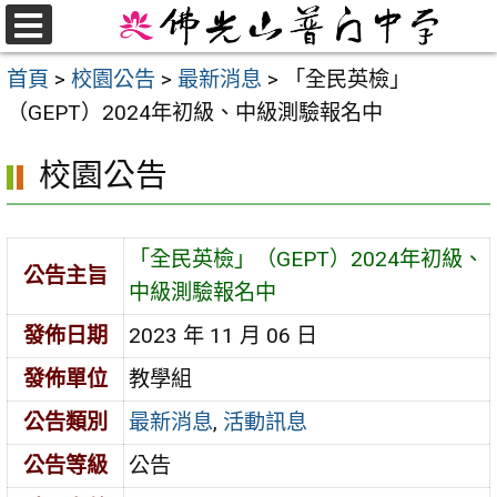
跳
至
選
首頁
>
校園公告
>
最新消息
>
「全民英檢」
單
主
（GEPT）2024年初級、中級測驗報名中
要
內
校園公告
容
區
「全民英檢」（GEPT）2024年初級、
公告主旨
中級測驗報名中
發佈日期
2023 年 11 月 06 日
發佈單位
教學組
公告類別
最新消息
,
活動訊息
公告等級
公告