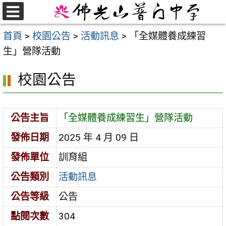
跳
至
選
首頁
>
校園公告
>
活動訊息
>
「全媒體養成練習
單
主
生」營隊活動
要
內
校園公告
容
區
公告主旨
「全媒體養成練習生」營隊活動
發佈日期
2025 年 4 月 09 日
發佈單位
訓育組
公告類別
活動訊息
公告等級
公告
點閱次數
304