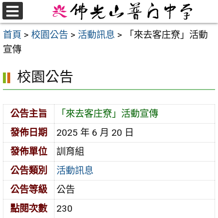
跳
至
選
首頁
>
校園公告
>
活動訊息
>
「來去客庄尞」活動
單
主
宣傳
要
內
校園公告
容
區
公告主旨
「來去客庄尞」活動宣傳
發佈日期
2025 年 6 月 20 日
發佈單位
訓育組
公告類別
活動訊息
公告等級
公告
點閱次數
230