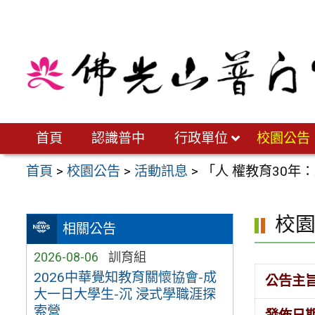
跳
至
主
要
內
容
區
首頁
認識普中
行政單位
校園公告
首頁
>
校園公告
>
活動訊息
>
「人 權教育30年
校
相關公告
2026-08-06
訓育組
2026中華覺知教育關懷協會-成
公告主
大一日大學生-沉 浸式學職涯探
索營