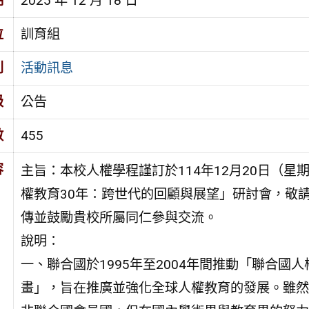
期
2025 年 12 月 18 日
位
訓育組
別
活動訊息
級
公告
數
455
容
主旨：本校人權學程謹訂於114年12月20日（星
權教育30年：跨世代的回顧與展望」研討會，敬
傳並鼓勵貴校所屬同仁參與交流。
說明：
一、聯合國於1995年至2004年間推動「聯合國
畫」，旨在推廣並強化全球人權教育的發展。雖然