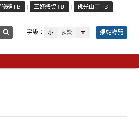
旅群 FB
三好體協 FB
佛光山寺 FB
送出
字級：
網站導覽
小
預設
大
搜
尋：