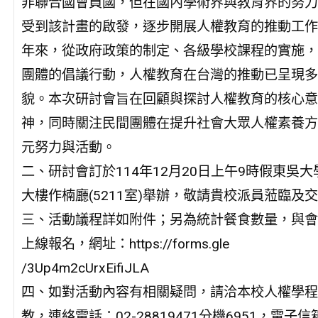
非聯合國會員國，但在國內學術界與教育界的努力
受到該計畫的啟發，逐步開展人權教育的推動工作
年來，從政府政策的制定、各級學校課程的實施，
團體的倡議行動，人權教育在台灣的推動已呈現多
貌。本次研討會旨在回顧與探討人權教育的核心意
神，同時關注民間團體在提升社會大眾人權素養方
元努力與活動。
二、研討會訂於114年12月20日上午9時假東吳
大樓作楠廳(5211室)舉辦，敬請貴校派員蒞臨及
三、活動議程詳如附件；另為統計餐食數量，與會
上線報名，網址：https://forms.gle
/3Up4m2cUrxEifiJLA
四、如對活動內容有相關疑問，請洽本校人權學程
教，連絡電話：02-28819471分機6951，電子信