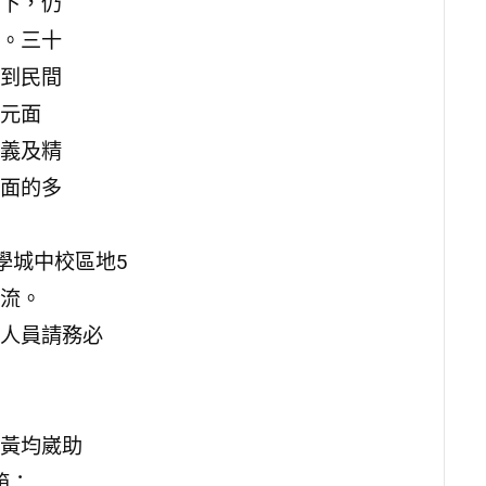
下，仍
。三十
到民間
元面
義及精
面的多
大學城中校區地5
交流。
人員請務必
黃均崴助
箱：