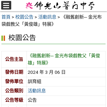
跳
至
選
首頁
>
校園公告
>
活動訊息
>
《融舊創新─ 金光布
單
主
袋戲教父「黃俊雄」特展》
要
內
校園公告
容
區
《融舊創新─ 金光布袋戲教父「黃俊
公告主旨
雄」特展》
發佈日期
2024 年 3 月 06 日
發佈單位
訓育組
公告類別
活動訊息
公告等級
公告