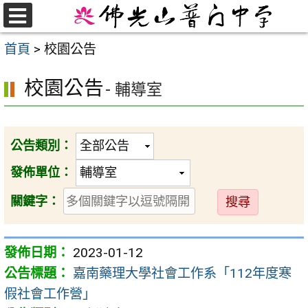
跳
至
選
首頁
>
校園公告
單
主
要
校園公告
- 輔導室
內
容
區
公告類別：
發佈單位：
送
關鍵字：
出
2023-01-12
嘉南藥理大學社會工作系「112年度寒
假社會工作營」