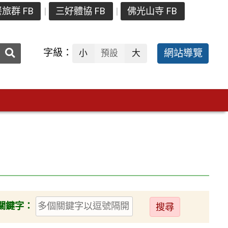
旅群 FB
三好體協 FB
佛光山寺 FB
送出
字級：
網站導覽
小
預設
大
搜
尋：
送
關鍵字：
出