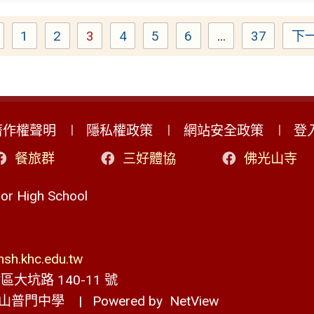
1
2
3
4
5
6
...
37
下
Page
Page
Page
Page
Page
Page
Page
著作權聲明
隱私權政策
網站安全政策
登
餐旅群
三好體協
佛光山寺
r High School
h.khc.edu.tw
大坑路 140-11 號
山普門中學
| Powered by
NetView