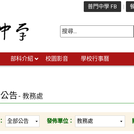
普門中學 FB
餐
部科介紹
校園影音
學校行事曆
園公告
- 教務處
：
發佈單位：