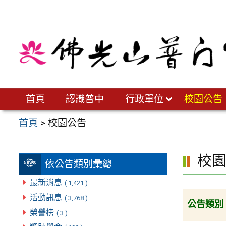
跳
至
主
要
內
容
區
首頁
認識普中
行政單位
校園公告
首頁
>
校園公告
校
依公告類別彙總
最新消息
( 1,421 )
活動訊息
( 3,768 )
公告類別
榮譽榜
( 3 )