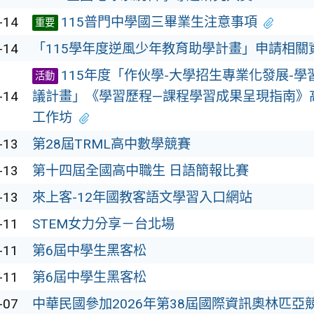
-14
115普門中學國三畢業生注意事項
重要
-14
「115學年度逆風少年教育助學計畫」申請相關
115年度「作伙學-大學招生專業化發展-
活動
-14
議計畫」《學習歷程—課程學習成果呈現指南》
工作坊
-13
第28屆TRML高中數學競賽
-13
第十四屆全國高中職生 日語簡報比賽
-13
來上客-12年國教客語文學習入口網站
-11
STEM女力分享－台北場
-11
第6屆中學生黑客松
-11
第6屆中學生黑客松
-07
中華民國參加2026年第38屆國際資訊奧林匹亞