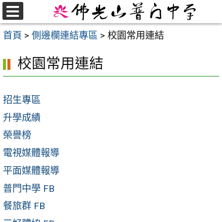
跳
至
選
首頁
>
側邊欄連結專區
>
校園常用連結
單
主
要
校園常用連結
內
容
區
招生專區
升學成績
榮譽榜
電視媒體報導
平面媒體報導
普門中學 FB
餐旅群 FB