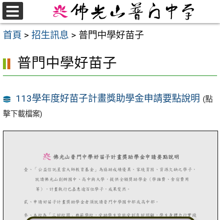
跳
至
選
首頁
>
招生訊息
>
普門中學好苗子
單
主
要
普門中學好苗子
內
容
區
113學年度好苗子計畫獎助學金申請要點說明
(點
擊下載檔案)