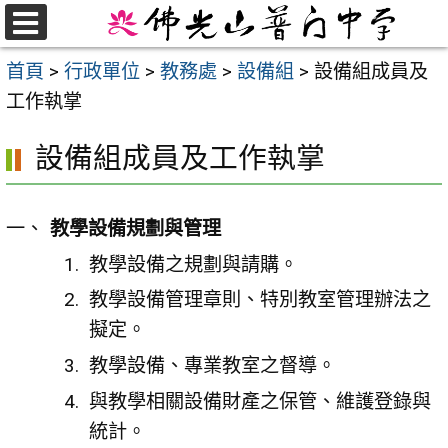
跳
至
選
首頁
>
行政單位
>
教務處
>
設備組
>
設備組成員及
單
主
工作執掌
要
內
設備組成員及工作執掌
容
區
教學設備規劃與管理
教學設備之規劃與請購。
教學設備管理章則、特別教室管理辦法之
擬定。
教學設備、專業教室之督導。
與教學相關設備財產之保管、維護登錄與
統計。