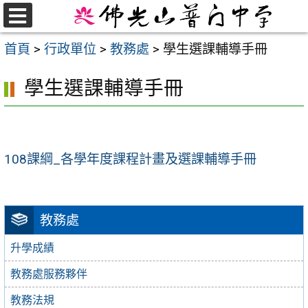
跳
至
選
首頁
>
行政單位
>
教務處
>
學生選課輔導手冊
單
主
要
學生選課輔導手冊
內
容
區
108課綱_各學年度課程計畫及選課輔導手冊
教務處
升學成績
教務處服務夥伴
教務法規