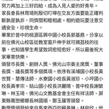
努力再加上三好四給，成為人見人愛的好青年。
家長會長林育琦則殷切叮嚀在交友方面要能正確判
斷孰是孰非，同儕間和睦相處。相約遊玩要注意交
通安全，珍視生命。
畢業於普中的桃源區興中國小校長郭基鼎，分享以
前在佛光山校區從教室窗戶伸手就可摘荔枝的往
事，也知道學生希望致詞愈短愈好，所以最後祝大
家畢業快樂。
頒發市長獎、創辦人獎、佛光山宗委主席獎、董事
長獎、議長獎等多個獎項。依序有溪埔國小校長黃
世賢、慧傳法師、水寮國小校長黃淑珍、小坪國小
校長黃孝宗、姑山國小校長洪麗晴、普中校長謝毓
琳、林玉琦、佛光山文教基金會主任有祥法師、屏
東縣萬巒鄉鄉長林國順、鄭玉蓮等頒發。
勵學獎頒發給來自馬來西亞的蘇善琳、林宛欣，他