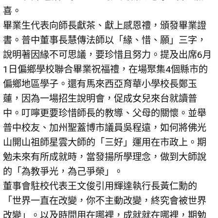
喜。
畢業生代表向師長獻茶、獻上感恩禮，頒發畢業證
書。普中董事長慧傳法師以「緣、惜、願」三字，
說明著因緣不可思議，要珍惜且努力。提及出席6月
1日偏鄉學校聯合畢業祝福禮，在場聚集4個縣市的
偏鄉地區學子。還有馬來西亞育華小學校長鄭玉
蓮，因為一場招生說明會，促成女兒來台就讀普
中。叮嚀更要珍惜師長的教導、父母的關懷。並舉
普中校友、加州聖蓋博市議員吳程遠，如何將佛光
山開山祖師星雲大師的「三好」運用在市政上。期
勉未來有所成就時，當發揚所學理念，做到大師說
的「為教爭光，為己爭榮」。
董事會駐校代表王文俊引用輝達執行長黃仁勳的
「世界一直在改變，你不主動改變，終究會被世界
改變」。以及時間用在哪裡，成就就在哪裡，期勉