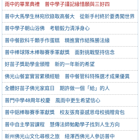
雨中的畢業典禮 普中學子謹記緣惜願與三好四
普中大馬學生林宛欣錄取高餐大 從新手村終於要勇闖世界
普中學子朝山浴佛 考驗毅力清淨身心
普中餐飲科千顆手作蛋糕 精進實作結殊勝法緣
普中棒球隊木棒聯賽季軍獻獎 面對挑戰堅持信念
好苗子獎助學金頒贈 新的一年新的希望
佛光山餐宴實習累積經驗 普中餐管科特殊選才成果優異
全體好苗子佛光家庭日 期許做一個「給」的人
普門中學48周年校慶 風雨中更生希望信心
普中鋁棒聯賽季軍獻獎 校友張育豪感恩母校捐贈背包
普中自主學習課程 慧傳法師勉勵學子找到人生方向
新州佛光山文化尋根之旅 紐澤西佛光人參訪普中