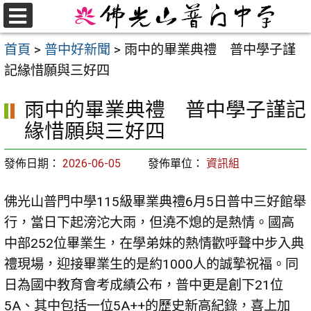
跳
至
選
首頁
>
普中好新聞
>
雨中的畢業典禮 普中學子謹
單
主
記緣惜願與三好四
要
內
雨中的畢業典禮 普中學子謹記
容
緣惜願與三好四
區
發佈日期：
2026-06-05
發佈單位：
資訊組
佛光山普門中學115級畢業典禮6月5日普中三好館舉
行，當日下起滂沱大雨，但澆不熄的是熱情。國高
中部252位畢業生，在學弟妹的熱情歡呼聲中步入典
禮現場，迎接畢業生的是約1000人的誠摯祝福。同
日為國中教育會考成績公布，普中更是創下21位
5A、其中包括一位5A++的歷史新高紀錄，喜上加