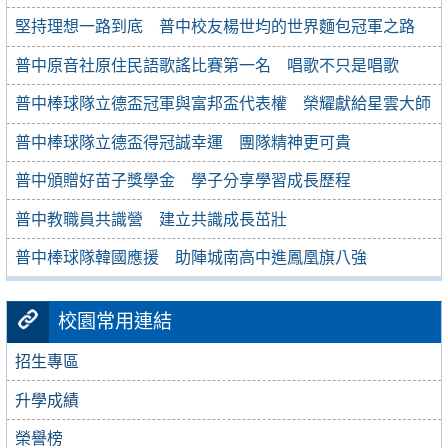
堅持理想一路到底 普中校友楊世均的世界麵包冠軍之路
普中原音社原住民語歌謠比賽第一名 唱歌不只是唱歌
普中棒球隊立德盃冠軍與富邦盃代表權 榮耀獻給星雲大師
普中棒球隊立德盃得冠誠幸運 團隊精神更可貴
普中頒贈好苗子獎學金 學子分享學習成長歷程
普中教職員共識營 建立共識成長茁壯
普中棒球隊韓國應援 助陣城南高中進鳳凰旗八強
校園常用連結
招生專區
升學成績
榮譽榜