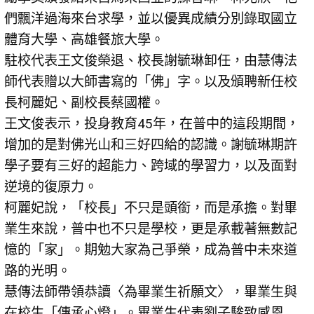
們飄洋過海來台求學，並以優異成績分別錄取國立
體育大學、高雄餐旅大學。
駐校代表王文俊榮退、校長謝毓琳卸任，由慧傳法
師代表贈以大師書寫的「佛」字。以及頒聘新任校
長柯麗妃、副校長蔡國權。
王文俊表示，投身教育45年，在普中的這段期間，
增加的是對佛光山和三好四給的認識。謝毓琳期許
學子要有三好的超能力、跨域的學習力，以及面對
逆境的復原力。
柯麗妃說，「校長」不只是頭銜，而是承擔。對畢
業生來說，普中也不只是學校，更是承載著無數記
憶的「家」。期勉大家為己爭榮，成為普中未來道
路的光明。
慧傳法師帶領恭讀〈為畢業生祈願文〉，畢業生與
在校生「傳承心燈」。畢業生代表劉子駿致感恩