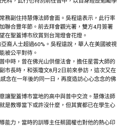
觀光科，此行也特別前往普中，以自身經歷勉勵學
常務副住持慧傳法師會面。吳程遠表示，此行率
加聯合豐年節。前去拜會觀光署，雙方4月簽署
望在聖蓋博市欣賞到台灣燈會花燈。
前亞裔人士超過60%。吳程遠說，華人在美國被視
能被公平對待。
普中時，曾在佛光山供僧法會，擔任星雲大師的
副市長時，和張瓊文8月2日前來參訪，這次又在
很感念在一年後的同一日，再度造訪心心念念的佛
意讓聖蓋博市當地的高中與普中交流。慧傳法師
就是教導當下或許沒什麼，但其實都已在學生心
導能力，當時的訓導主任蔡國權也對他的熱心印