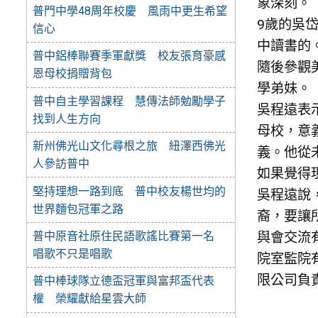
象深刻。
普門中學48周年校慶 風雨中更生希望
9歲的吳
信心
中讀書的
普中鋁棒聯賽季軍獻獎 校友張育豪感
隨後參觀
恩母校捐贈背包
學弟妹。
普中自主學習課程 慧傳法師勉勵學子
吳程遠表
找到人生方向
母校，意
新州佛光山文化尋根之旅 紐澤西佛光
義。他從
人參訪普中
如果覺得
堅持理想一路到底 普中校友楊世均的
吳程遠說
世界麵包冠軍之路
裔，要讓
與會交流
普中原音社原住民語歌謠比賽第一名
唱歌不只是唱歌
院室監院
限公司負
普中棒球隊立德盃冠軍與富邦盃代表
權 榮耀獻給星雲大師