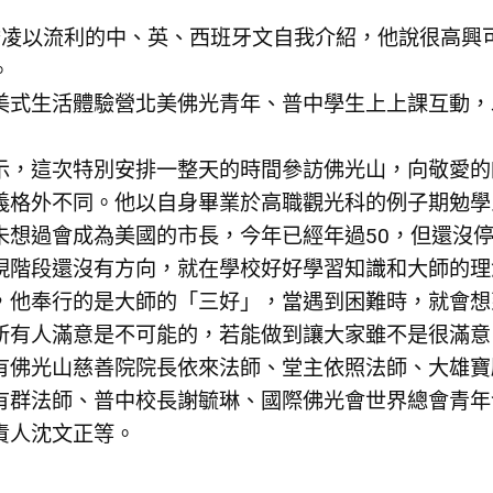
岱凌以流利的中、英、西班牙文自我介紹，他說很高興
。
美式生活體驗營北美佛光青年、普中學生上上課互動，
示，這次特別安排一整天的時間參訪佛光山，向敬愛的
義格外不同。他以自身畢業於高職觀光科的例子期勉學
未想過會成為美國的市長，今年已經年過50，但還沒
現階段還沒有方向，就在學校好好學習知識和大師的理
，他奉行的是大師的「三好」，當遇到困難時，就會想
所有人滿意是不可能的，若能做到讓大家雖不是很滿意
有佛光山慈善院院長依來法師、堂主依照法師、大雄寶
有群法師、普中校長謝毓琳、國際佛光會世界總會青年
責人沈文正等。