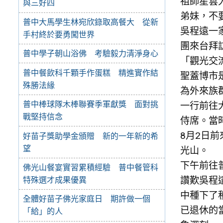
祖師星雲
與三好四
弟妹，不
普中大馬學生林宛欣錄取高餐大 從新
吳程遠一
手村終於要勇闖世界
團來台拜
普中學子朝山浴佛 考驗毅力清淨身心
「觀光交
普中餐飲科千顆手作蛋糕 精進實作結
聖蓋博市
殊勝法緣
為外來族
普中棒球隊木棒聯賽季軍獻獎 面對挑
一行前往
戰堅持信念
侍席。當
8月2日
好苗子獎助學金頒贈 新的一年新的希
望
光山。
下午前往
佛光山餐宴實習累積經驗 普中餐管科
讚歎吳程
特殊選才成果優異
中種下了
全體好苗子佛光家庭日 期許做一個
已退休的
「給」的人