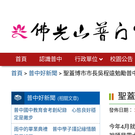
跳
至
主
要
內
容
區
首頁
認識普中
行政單位
校園公告
首頁
>
普中好新聞
>
聖蓋博市市長吳程遠勉勵普
聖
普中好新聞
(相關文章)
發佈日期：
普中國中教育會考創紀錄 心態良好穩
定是撇步
今年4月
雨中的畢業典禮 普中學子謹記緣惜願