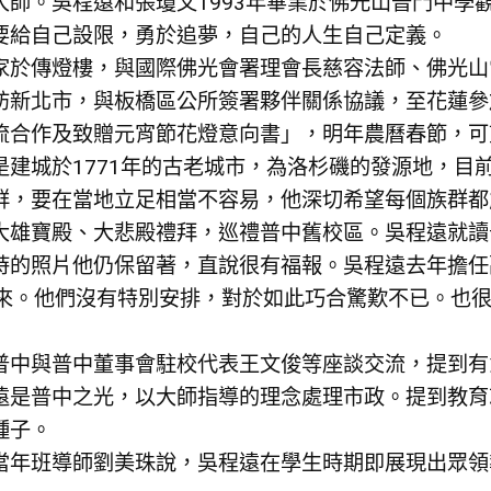
大師。吳程遠和張瓊文1993年畢業於佛光山普門中學
要給自己設限，勇於追夢，自己的人生自己定義。
家於傳燈樓，與國際佛光會署理會長慈容法師、佛光山
訪新北市，與板橋區公所簽署夥伴關係協議，至花蓮參
流合作及致贈元宵節花燈意向書」，明年農曆春節，可
是建城於1771年的古老城市，為洛杉磯的發源地，目
群，要在當地立足相當不容易，他深切希望每個族群都
大雄寶殿、大悲殿禮拜，巡禮普中舊校區。吳程遠就讀
時的照片他仍保留著，直說很有福報。吳程遠去年擔任
前來。他們沒有特別安排，對於如此巧合驚歎不已。也
普中與普中董事會駐校代表王文俊等座談交流，提到有
遠是普中之光，以大師指導的理念處理市政。提到教育
種子。
當年班導師劉美珠說，吳程遠在學生時期即展現出眾領