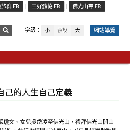
旅群 FB
三好體協 FB
佛光山寺 FB
送出
字級：
網站導覽
小
預設
大
搜
尋：
自己的人生自己定義
人張瓊文、女兒吳岱凌至佛光山，禮拜佛光山開山