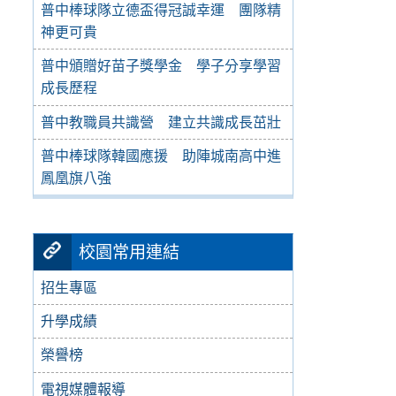
普中棒球隊立德盃得冠誠幸運 團隊精
神更可貴
普中頒贈好苗子獎學金 學子分享學習
成長歷程
普中教職員共識營 建立共識成長茁壯
普中棒球隊韓國應援 助陣城南高中進
鳳凰旗八強
校園常用連結
招生專區
升學成績
榮譽榜
電視媒體報導