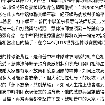
門中學棒球隊12月8日在114學年度高中棒球運動聯
、富邦悍將張育豪棒球後背包捐贈儀式。全校900名
隊在此次高中鋁棒聯賽季軍戰，經歷領先後被對手追平
：4險勝，打下季軍。普門中學董事長慧傳法師接受此
獎第一名和打點獎簡紹翔，慧傳法師並頒發三好體育協
的張育豪，在中華職棒選秀獲富邦悍將以第一輪第2指
是相當出色的捕手，在今年9月U18世界盃棒球賽關鍵
贈的棒球後背包，是和普中棒球隊球衣同樣的紅白色相
接受。慧傳法師頒予張育豪感謝狀和佛光山開山祖師星雲
鼓勵大家要有永不放棄和感恩回饋的精神，如同這次高
很多人可能都會放棄了，但大家把握七局下的反攻，以
說的「永不放棄，共創榮耀」。如同人生路上總會遇到
自高中時期即表現優異的張育豪，他的感恩與回饋值得
、目標，再累再苦都會堅持下去。鼓勵普中的大家，找