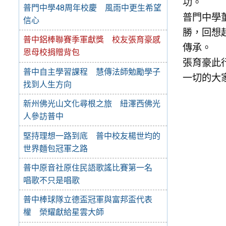
功。
普門中學48周年校慶 風雨中更生希望
普門中學
信心
勝，回想
普中鋁棒聯賽季軍獻獎 校友張育豪感
傳承。
恩母校捐贈背包
張育豪此
普中自主學習課程 慧傳法師勉勵學子
一切的大
找到人生方向
新州佛光山文化尋根之旅 紐澤西佛光
人參訪普中
堅持理想一路到底 普中校友楊世均的
世界麵包冠軍之路
普中原音社原住民語歌謠比賽第一名
唱歌不只是唱歌
普中棒球隊立德盃冠軍與富邦盃代表
權 榮耀獻給星雲大師