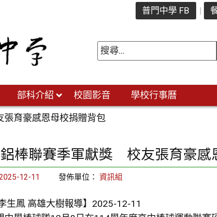
普門中學 FB
餐
部科介紹
校園影音
學校行事曆
友張育豪感恩母校捐贈背包
中鋁棒聯賽季軍獻獎 校友張育豪感
2025-12-11
發佈單位：
資訊組
 李生鳳 高雄大樹報導】
2025-12-11