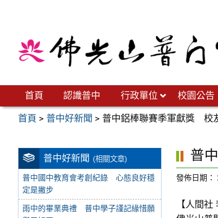
跳
至
主
要
內
容
區
首頁
認識普中
行政單位
校園公告
首頁
>
普中好新聞
>
普中鋁棒聯賽季軍獻獎 校
普
普中好新聞
(相關文章)
發佈日期：
普中國中教育會考創紀錄 心態良好穩
定是撇步
【人間社
雨中的畢業典禮 普中學子謹記緣惜願