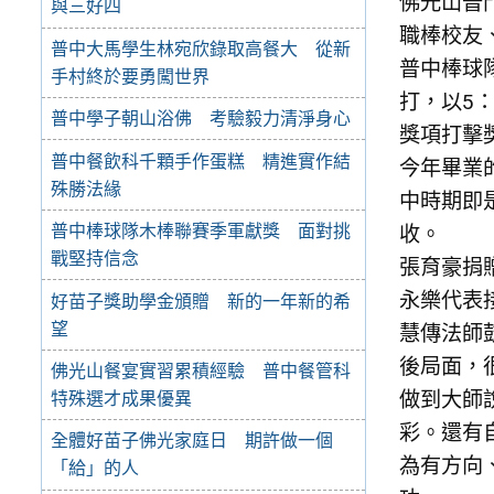
佛光山普
與三好四
職棒校友
普中大馬學生林宛欣錄取高餐大 從新
普中棒球
手村終於要勇闖世界
打，以5
普中學子朝山浴佛 考驗毅力清淨身心
獎項打擊
普中餐飲科千顆手作蛋糕 精進實作結
今年畢業
殊勝法緣
中時期即
普中棒球隊木棒聯賽季軍獻獎 面對挑
收。
戰堅持信念
張育豪捐
永樂代表
好苗子獎助學金頒贈 新的一年新的希
望
慧傳法師
後局面，
佛光山餐宴實習累積經驗 普中餐管科
做到大師
特殊選才成果優異
彩。還有
全體好苗子佛光家庭日 期許做一個
為有方向
「給」的人