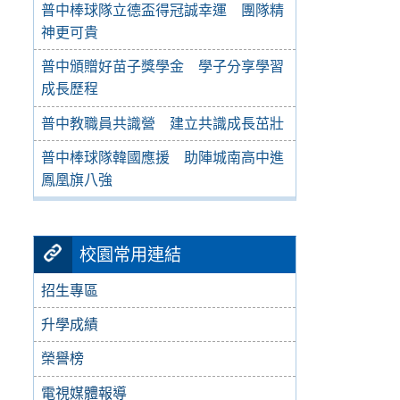
普中棒球隊立德盃得冠誠幸運 團隊精
神更可貴
普中頒贈好苗子獎學金 學子分享學習
成長歷程
普中教職員共識營 建立共識成長茁壯
普中棒球隊韓國應援 助陣城南高中進
鳳凰旗八強
校園常用連結
招生專區
升學成績
榮譽榜
電視媒體報導