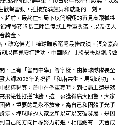
賽硬式鋁棒組榮獲季軍，10日於學校舉行獻獎，以及
師生歡聲雷動，迎接充滿鼓舞和感謝的一刻。
、超前，最終在七局下以簡紹翔的再見高飛犧牲
次鋁棒聯賽隊長江陳廷偉獻上季軍獎盃，以及個人
會獎金。
名，改寫佛光山棒球體系選秀最佳成績。張育豪高
時刻以再見安打建功，中華隊在此役最後以銅牌做
間，上有「普門中學」等字樣，由棒球隊隊長全
大師2026年的祝福「和諧共生‧馬到成功」。
中鋁棒聯賽，普中在季軍賽時，到七局上還是落
高飛犧牲打逆轉勝，這一幕獲得廣大回響，大家
困難，重要的是永不放棄，為自己和團體爭光爭
肯定。棒球隊的大家之所以可以突破發展，是因
到自己的方向目標努力前進，相信總有一天會成