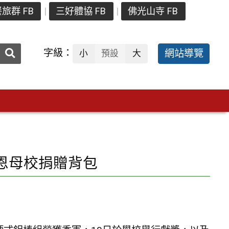
旅群 FB
三好體協 FB
佛光山寺 FB
送出
字級：
網站導覽
小
預設
大
搜
尋：
恩母校捐贈背包