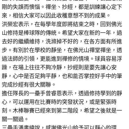
剛的失誤而懊惱。禪坐、抄經，都是訓練讓心定下
來，相信大家可以因此收穫意想不到的成果。
洪榮宏表示，在每學年度即將結束之時，回到佛光
山修持是棒球隊的傳統。希望大家在新的一年，過
去好的繼續維持，洗滌掉不好的，在各方面有所進
步。有別於在學校的靜坐，在佛光山禪堂禪坐，透
過法師的引領，更能進到禪修的情境。球員容易浮
躁，在場上往往不夠冷靜，抄經則是要先讓心安
靜，心中是否足夠平靜，也和能否掌控好手中的筆
完成抄經有很大關聯。
擔任隊長的一壘手曾睿恩表示，透過修持學到的靜
心，可以運用在比賽時的突發狀況，或是緊張時
刻。木棒聯賽已經來到第二階段，希望之後就是一
關一關過。
三壘手潘書緯說，感謝佛光山給予可以靜心的環