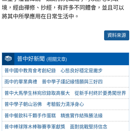
境，經由禪修、抄經，有許多不同體會，並且可以
將其中所學應用在日常生活中。
資料來源
普中好新聞
(相關文章)
普中國中教育會考創紀錄 心態良好穩定是撇步
雨中的畢業典禮 普中學子謹記緣惜願與三好四
普中大馬學生林宛欣錄取高餐大 從新手村終於要勇闖世界
普中學子朝山浴佛 考驗毅力清淨身心
普中餐飲科千顆手作蛋糕 精進實作結殊勝法緣
普中棒球隊木棒聯賽季軍獻獎 面對挑戰堅持信念