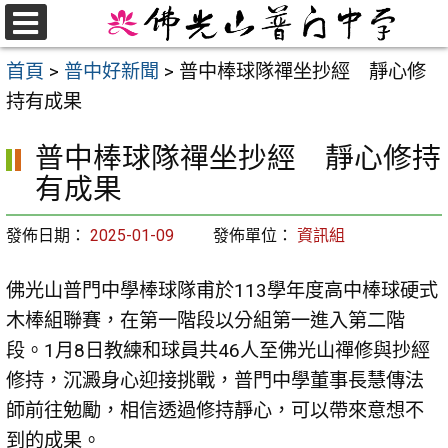
跳
至
選
首頁
>
普中好新聞
>
普中棒球隊禪坐抄經 靜心修
單
主
持有成果
要
內
普中棒球隊禪坐抄經 靜心修持
容
有成果
區
發佈日期：
2025-01-09
發佈單位：
資訊組
佛光山普門中學棒球隊甫於113學年度高中棒球硬式
木棒組聯賽，在第一階段以分組第一進入第二階
段。1月8日教練和球員共46人至佛光山禪修與抄經
修持，沉澱身心迎接挑戰，普門中學董事長慧傳法
師前往勉勵，相信透過修持靜心，可以帶來意想不
到的成果。