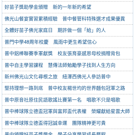
好苗子獎助學金頒贈 新的一年新的希望
佛光山餐宴實習累積經驗 普中餐管科特殊選才成果優異
全體好苗子佛光家庭日 期許做一個「給」的人
普門中學48周年校慶 風雨中更生希望信心
普中鋁棒聯賽季軍獻獎 校友張育豪感恩母校捐贈背包
普中自主學習課程 慧傳法師勉勵學子找到人生方向
新州佛光山文化尋根之旅 紐澤西佛光人參訪普中
堅持理想一路到底 普中校友楊世均的世界麵包冠軍之路
普中原音社原住民語歌謠比賽第一名 唱歌不只是唱歌
普中棒球隊立德盃冠軍與富邦盃代表權 榮耀獻給星雲大師
普中棒球隊立德盃得冠誠幸運 團隊精神更可貴
普中頒贈好苗子獎學金 學子分享學習成長歷程