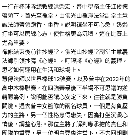
一行在棒球隊總教練洪榮宏、普中學務主任江俊德
帶領下，首先至禪堂，由佛光山禪淨法堂副堂主慧
誠法師帶領跑香、坐香。說明禪坐不可心急，透過
打坐可以磨練心志，使性格更為沉穩，這在比賽上
尤為重要。
禪修結束後前往抄經堂，佛光山抄經堂副堂主慧義
法師引領抄寫《心經》，叮嚀將《心經》的義理，
思考如何運用在生活和球場上。
慧傳法師以世界棒球12強賽，以及普中在2023年的
高中木棒聯賽，在四強賽最後下半場不可思議的逆
轉勝為例，說明能否讓心安定下來，往往就是勝負
關鍵。過去普中女籃隊的兩名球員，一個是背負壓
力的主將，另一個性格患得患失，因為打坐沉澱心
情後，調整心態。那位主將了解到應承擔的責任和
團隊的重要，另一位明白要專注當下，不去回想剛