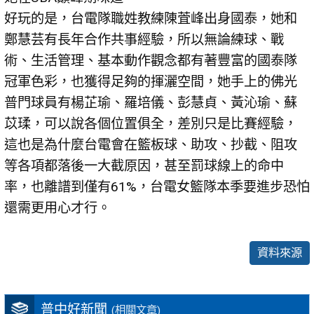
好玩的是，台電隊職姓教練陳萓峰出身國泰，她和
鄭慧芸有長年合作共事經驗，所以無論練球、戰
術、生活管理、基本動作觀念都有著豐富的國泰隊
冠軍色彩，也獲得足夠的揮灑空間，她手上的佛光
普門球員有楊芷瑜、羅培儀、彭慧貞、黃沁瑜、蘇
苡瑈，可以說各個位置俱全，差別只是比賽經驗，
這也是為什麼台電會在籃板球、助攻、抄截、阻攻
等各項都落後一大截原因，甚至罰球線上的命中
率，也離譜到僅有61%，台電女籃隊本季要進步恐怕
還需更用心才行。
資料來源
普中好新聞
(相關文章)