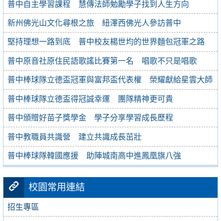
普中自主學習課程 慧傳法師勉勵學子找到人生方向
新州佛光山文化尋根之旅 紐澤西佛光人參訪普中
堅持理想一路到底 普中校友楊世均的世界麵包冠軍之路
普中原音社原住民語歌謠比賽第一名 唱歌不只是唱歌
普中棒球隊立德盃冠軍與富邦盃代表權 榮耀獻給星雲大師
普中棒球隊立德盃得冠誠幸運 團隊精神更可貴
普中頒贈好苗子獎學金 學子分享學習成長歷程
普中教職員共識營 建立共識成長茁壯
普中棒球隊韓國應援 助陣城南高中進鳳凰旗八強
校園常用連結
招生專區