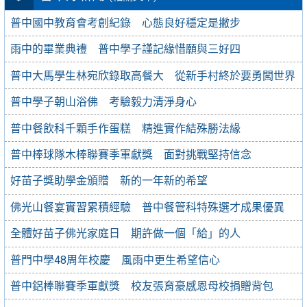
普中國中教育會考創紀錄 心態良好穩定是撇步
雨中的畢業典禮 普中學子謹記緣惜願與三好四
普中大馬學生林宛欣錄取高餐大 從新手村終於要勇闖世界
普中學子朝山浴佛 考驗毅力清淨身心
普中餐飲科千顆手作蛋糕 精進實作結殊勝法緣
普中棒球隊木棒聯賽季軍獻獎 面對挑戰堅持信念
好苗子獎助學金頒贈 新的一年新的希望
佛光山餐宴實習累積經驗 普中餐管科特殊選才成果優異
全體好苗子佛光家庭日 期許做一個「給」的人
普門中學48周年校慶 風雨中更生希望信心
普中鋁棒聯賽季軍獻獎 校友張育豪感恩母校捐贈背包