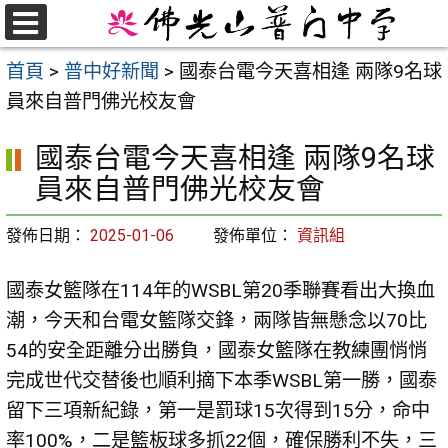
跳
至
選
首頁
>
普中好新聞
>
國泰台電今天喜相逢 兩隊9名球
單
主
員來自普門佛光校友會
要
內
國泰台電今天喜相逢 兩隊9名球
容
員來自普門佛光校友會
區
發佈日期：
2025-01-06
發佈單位：
資訊組
國泰女籃隊在114年的WSBL第20季聯賽看出大換血
潮，今天和台電女籃隊交鋒，兩隊皆無懸念以70比
54的安全距離分出勝負，國泰女籃隊在教練團悄悄
完成世代交替後也順利摘下本季WSBL第一勝，國泰
留下三項新紀錄，第一是罰球15次得到15分，命中
率100%，二是籃板球多抓22個，確保勝利不失，三