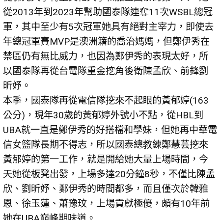
從2013年到2023年幫助國泰隊連奪11次WSBL總冠
軍，其中至少有5次冠軍她具有絕對主宰力，即使去
年總冠軍賽MVP是澳洲籍的喬治媽媽，但鄭伊秀在
禁區仍有無比威力，也因為鄭伊秀的表現太好，所
以國泰隊再從台電隊重金挖角後衛陳孟欣、前鋒劉
昕妤。
本季，國泰隊再從電信隊挖來不起眼的黃郁婷(163
公分)，現年30歲的黃郁婷外號小不點，從HBL到
UBA就一直是鄭伊秀的好搭檔和學妹，但她再中華電
信女籃隊長期不得志，所以國泰總教練鄭慧芸挖來
黃郁婷的第一工作，就是開給她大量上場時間，今
天她從板凳出發，上場多達20分鐘8秒，不僅比陳孟
欣、劉昕妤、鄭伊秀的時間都多，而且僅次於韓雅
恩、徐玉蓮、蕭豫玟，上場貢獻極優，頗有10年前
她在UBA巔峰期味道。