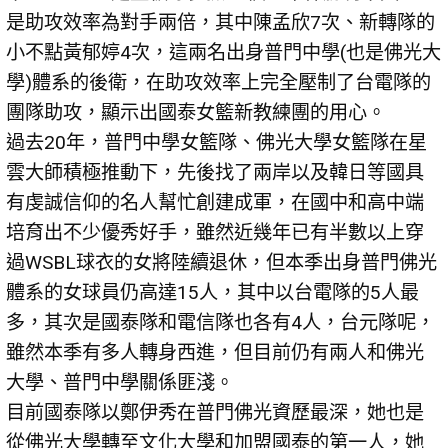
是助攻效率為對手兩倍，其中陳孟欣7次、新轉隊的
小不點黃郁婷4次，這兩名出身普門中學(也是佛光大
學)體系的後衛，在助攻效率上完全壓制了台電隊的
團隊助攻，顯示出國泰女籃新教練團的用心。
過去20年，普門中學女籃隊、佛光大學女籃隊在星
雲大師積極推動下，先後找了兩岸以及韓日等國具
有虔誠信仰的名人幫忙創建成軍，在國中和高中端
培育出不少優秀好手，雖然近幾年已有半數以上穿
過WSBL球衣的女將陸續退休，但本季出身普門佛光
體系的女球員仍高達15人，其中以台電隊的5人最
多，其次是國泰隊和電信隊也各有4人，台元隊呢，
雖然本季有多人轉身西進，但目前仍有兩人和佛光
大學、普門中學關係匪淺。
目前國泰隊以鄭伊秀在普門佛光資歷最深，她也是
從佛光大學轉至文化大學和加盟國泰的第一人，她