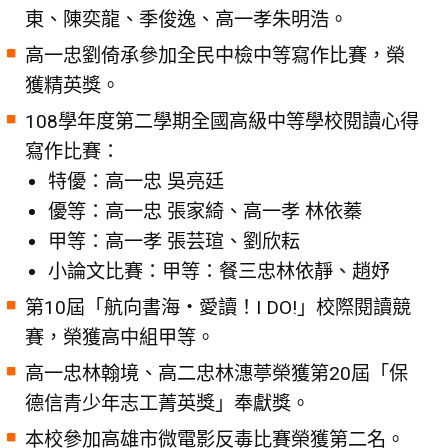
東、陳奕龍、季俊逸、高一孝朱明浩。
高一忠劉倚承參加全民中檢中等寫作比賽，榮
獲精英獎。
108學年度第二學期全國高級中等學校閱讀心得
寫作比賽：
特優：高一忠 吳亮廷
優等：高一忠 張家綺、高一孝 林依蓁
甲等：高一孝 張芸瑄、劉欣耘
小論文比賽：甲等：餐三忠林依靜、趙妤
第10屆「航向書海‧愛讀！I DO!」校際閱讀競
賽，榮獲高中組甲等。
高一忠林翰境、高二忠林潓葶榮獲第20屆「保
德信青少年志工菁英獎」奉獻獎。
本校參加高雄市微電影反毒比賽榮獲第二名。