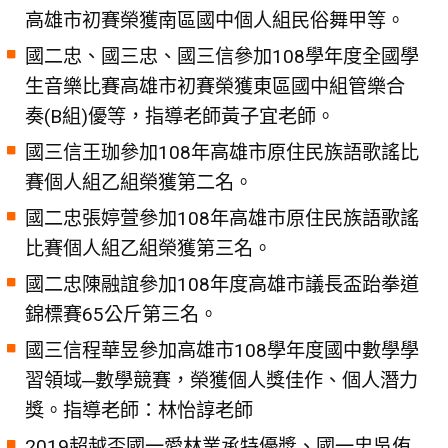
高雄市初賽榮獲南區國中個人組民俗舞甲等。
國二忠、國三忠、國三信參加108學年度全國學
生音樂比賽高雄市初賽榮獲東區國中組管樂合
奏(B組)優等，指導老師黃子宜老師。
國三信王珈參加108年高雄市原住民族語歌謠比
賽個人組乙組榮獲第二名。
國二忠張婷萱參加108年高雄市原住民族語歌謠
比賽個人組乙組榮獲第三名。
國二忠陳融誼參加108年度高雄市議長盃跆拳道
錦標賽65公斤第三名。
國三信程華昱參加高雄市108學年度國中數學學
習領域─數學競賽，榮獲個人獎佳作、個人潛力
獎。指導老師：林怡諄老師
2019超越盃國一愛林業承特優獎、國一忠吳侑