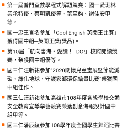
第一屆普門盃數學程式解題競賽：國一愛班林
業承特優、蔡明凱優等、葉至鈞、謝佳安甲
等。
國一忠王言名參加「Cool English 英閱王比賽」
獲得國中組─英閱王獎(獎品)。
第10屆「航向書海‧愛讀！I DO!」校際閱讀競
賽，榮獲國中組優等。
國三仁汪新祐參加”2020關懷兒童畫展暨節能減
碳、綠化地球、守護家鄉環保繪畫比賽”榮獲國
中組佳作。
國三仁汪新祐參加高雄市108年度各級學校交通
安全教育宣導學藝競賽榮獲創意海報設計國中
組甲等。
國三仁潘辰綾參加108學年度全國學生舞蹈比賽