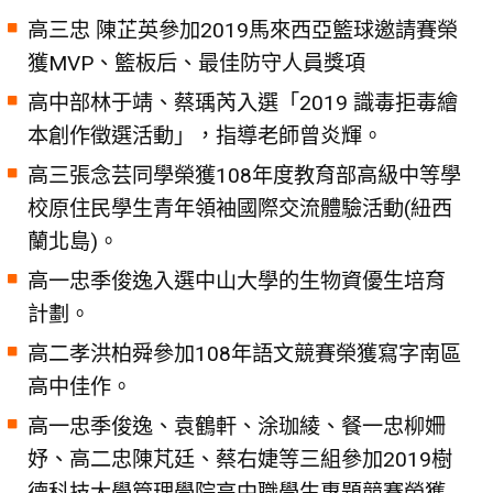
高三忠 陳芷英參加2019馬來西亞籃球邀請賽榮
獲MVP、籃板后、最佳防守人員獎項
高中部林于靖、蔡瑀芮入選「2019 識毒拒毒繪
本創作徵選活動」，指導老師曾炎輝。
高三張念芸同學榮獲108年度教育部高級中等學
校原住民學生青年領袖國際交流體驗活動(紐西
蘭北島)。
高一忠季俊逸入選中山大學的生物資優生培育
計劃。
高二孝洪柏舜參加108年語文競賽榮獲寫字南區
高中佳作。
高一忠季俊逸、袁鶴軒、涂珈綾、餐一忠柳姍
妤、高二忠陳芃廷、蔡右婕等三組參加2019樹
德科技大學管理學院高中職學生專題競賽榮獲