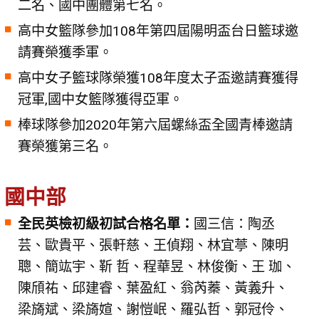
二名、國中團體第七名。
高中女籃隊參加108年第四屆陽明盃台日籃球邀
請賽榮獲季軍。
高中女子籃球隊榮獲108年度太子盃邀請賽獲得
冠軍,國中女籃隊獲得亞軍。
棒球隊參加2020年第六屆螺絲盃全國青棒邀請
賽榮獲第三名。
國中部
全民英檢初級初試合格名單：
國三信：陶丞
芸、歐貴平、張軒慈、王偵翔、林宜葶、陳明
聰、簡竑宇、靳 哲、程華昱、林俊衡、王 珈、
陳頎祐、邱建睿、葉盈紅、翁芮蓁、黃義升、
梁旖斌、梁旖媗、謝愷岷、羅弘哲、郭冠伶、