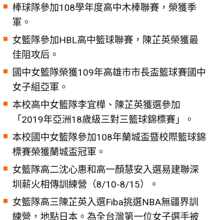
棒球隊參加108學年度高中木棒聯賽，榮獲季
軍。
女籃隊參加HBL高中籃球聯賽，陳芷英榮獲最
佳阻攻后。
國中女籃隊榮獲109年高雄市市長盃籃球賽國中
女子組亞軍。
本校高中女籃隊李宜樺、陳芷英獲選參加
「2019年亞洲18歲級三對三籃球錦標賽」。
本校國中女籃隊參加108年蘭城盃暨校際籃球錦
標賽榮獲蘭城盃冠軍。
女籃隊高二沈心惠和高一顏慧安入選易建聯深
圳薪火相傳訓練營（8/10-8/15）。
女籃隊高三陳芷英入選Fiba挑選NBA無疆界訓
練營，地點日本。為全台灣第一位女子選手被