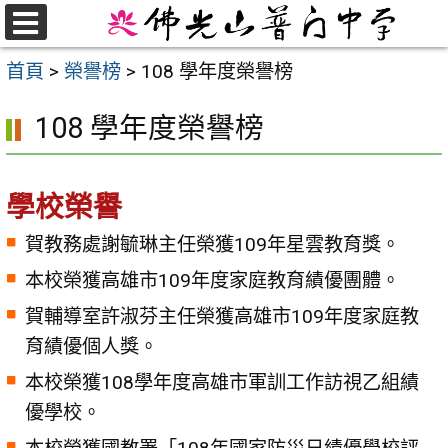
跳
至
選
首頁
>
榮譽榜
>
108 學年度榮譽榜
單
主
要
108 學年度榮譽榜
內
容
區
學校榮譽
賀教務處謝毓琳主任榮獲109年星雲教育獎。
本校榮獲高雄市109年度家庭教育績優團體。
賀輔導室許淑芬主任榮獲高雄市109年度家庭教
育績優個人獎。
本校榮獲108學年度高雄市軍訓工作訪視乙組績
優學校。