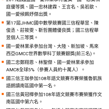
庭優等獎、國一忠林建霖、王言名、吳若歆、
國一愛候姵妤傑出獎。
第17屆JHMC國中數學競賽國三信程華昱、陳
俊丞、莊筱雯、靳哲團體優良獎；國三信程華
昱個人三等獎。
國一愛林業承參加台灣、大陸、新加坡、馬來
西亞GMCC世界數學科丁競賽銀獎(前三名)。
國二忠鄭翔恩、林聖傑、國一愛林業承參加
AMC8全球5%（參賽人員約十萬人）。
國三信王珈參加108年語文競賽市賽榮獲魯凱族
語朗讀南區國中第一名。
國三信黃冠樺參加108年語文競賽市賽榮獲作文
南區國中第六名。