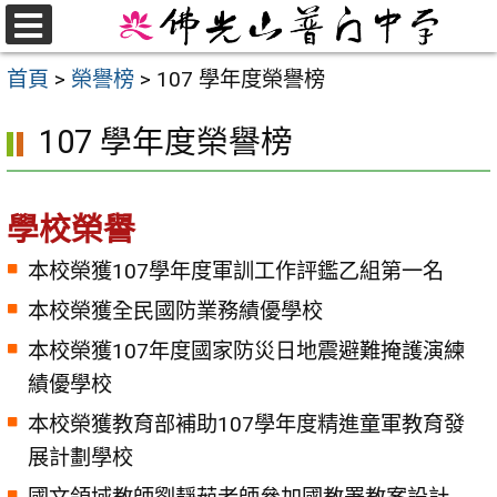
跳
至
選
首頁
>
榮譽榜
>
107 學年度榮譽榜
單
主
要
107 學年度榮譽榜
內
容
區
學校榮譽
本校榮獲107學年度軍訓工作評鑑乙組第一名
本校榮獲全民國防業務績優學校
本校榮獲107年度國家防災日地震避難掩護演練
績優學校
本校榮獲教育部補助107學年度精進童軍教育發
展計劃學校