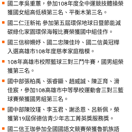
國二孝吳重蕙，參加108年度全中運競技體操榮
獲國女組高低槓第三名、平衡木第三名。
國二仁汪新祐 參加第五屆環保地球日暨節能減
碳綠化家園環保海報比賽榮獲國中組佳作。
國三信柳姍妤、國二忠陳佳玲、國二信黃冠樺
入選高雄市108年度慈孝家庭楷模。
108年高雄市校際籃球三對三鬥牛賽，國男組榮
獲第三名。
國中部張柏禹、張睿顯、趙威誠、陳正育、滑
佳宸，參加108高雄市中等學校運動會三對三籃
球賽榮獲國男組第三名。
國中部陳玟瑾、李玉君、謝丞恩、呂新佩，榮
獲第19屆保德信青少年志工菁英獎服務獎。
國二信王珈參加全國國語文競賽榮獲魯凱族語