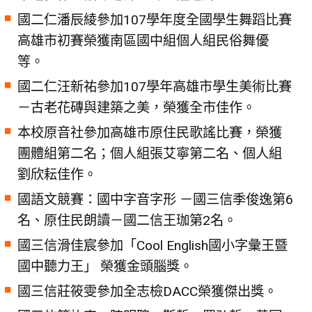
國二仁潘辰綾參加107學年度全國學生舞蹈比賽
高雄市初賽榮獲南區國中組個人組民俗舞優
等。
國二仁汪新祐參加107學年高雄市學生美術比賽
－古老花磚與建築之美，榮獲全市佳作。
本校原音社參加高雄市原住民歌謠比賽，榮獲
團體組第二名；個人組張艾寧第二名、個人組
劉欣耘佳作。
國語文競賽：國中字音字形 －國三信季俊逸第6
名、原住民朗讀－國二信王珈第2名。
國三信滑佳宸參加「Cool English國小字彙王暨
國中聽力王」 榮獲金頭腦獎。
國三信莊筱雯參加全志檢DACC榮獲傑出獎。