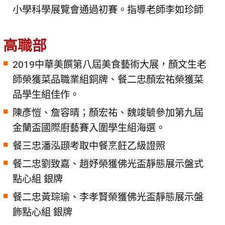
小學科學展覽會通過初賽。指導老師李如珍師
高職部
2019中華美饌第八屆美食藝術大展，顏文生老
師榮獲菜品職業組銅牌、餐二忠顏宏祐榮獲菜
品學生組佳作。
陳彥愷、詹容晴；顏宏祐、魏竣毓參加第九屆
金蘭盃國際廚藝賽入圍學生組海選。
餐三忠潘泓頲考取中餐烹飪乙級證照
餐二忠劉致嘉、趙妤榮獲佛光盃靜態展示盤式
點心組 銀牌
餐二忠黃琮瑜、李孝賢榮獲佛光盃靜態展示盤
飾點心組 銀牌