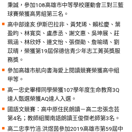
秉誠，參加108高雄市中等學校運動會三對三籃
球賽榮獲高男組第三名。
高中部達亥.伊斯巴拉非、黃梵琋、賴松慶、葉
盈盷、林寛奕、盧彥丞、謝文惠、吳坤展、莊
珮涵、林欣妤、連文怡、張傑勛、詹喻晴、劉
苡晴，榮獲第19屆保德信青少年志工菁英獎服
務獎。
參加高雄市航向書海愛上閱讀競賽榮獲高中組
甲等。
高一忠史畢樺同學榮獲107學年度生命教育3Q
達人甄選榮獲AQ達人入選。
國語文競賽：高中原住民朗讀－高二忠張念芸
第4名；教師組閩南語朗讀王俊傑老師第3名。
高二忠李竹涪.洪煜茵參加2019高雄市第59屆中