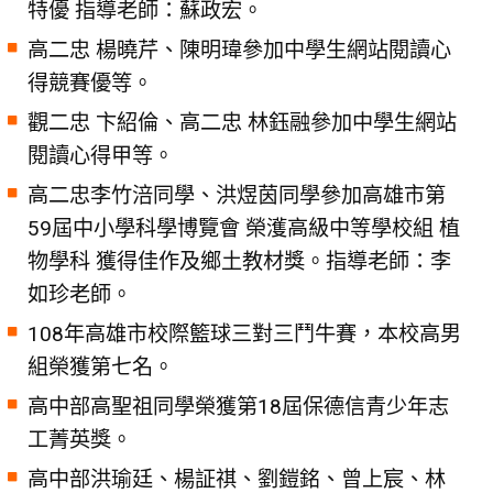
特優 指導老師：蘇政宏。
高二忠 楊曉芹、陳明瑋參加中學生網站閱讀心
得競賽優等。
觀二忠 卞紹倫、高二忠 林鈺融參加中學生網站
閱讀心得甲等。
高二忠李竹涪同學、洪煜茵同學參加高雄市第
59屆中小學科學博覽會 榮濩高級中等學校組 植
物學科 獲得佳作及鄉土教材獎。指導老師：李
如珍老師。
108年高雄市校際籃球三對三鬥牛賽，本校高男
組榮獲第七名。
高中部高聖祖同學榮獲第18屆保德信青少年志
工菁英獎。
高中部洪瑜廷、楊証祺、劉鎧銘、曾上宸、林