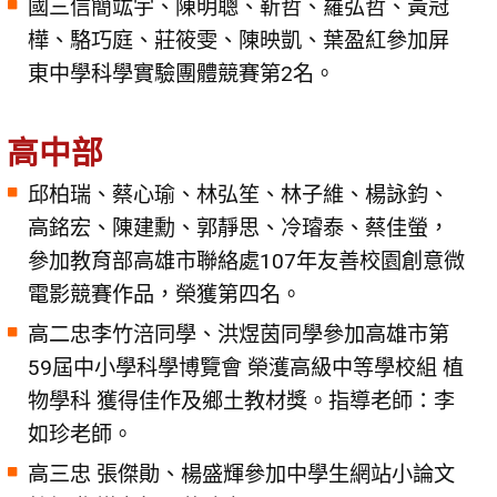
國三信簡竑宇、陳明聰、靳哲、羅弘哲、黃冠
樺、駱巧庭、莊筱雯、陳映凱、葉盈紅參加屏
東中學科學實驗團體競賽第2名。
高中部
邱柏瑞、蔡心瑜、林弘笙、林子維、楊詠鈞、
高銘宏、陳建勳、郭靜思、冷璿泰、蔡佳螢，
參加教育部高雄市聯絡處107年友善校園創意微
電影競賽作品，榮獲第四名。
高二忠李竹涪同學、洪煜茵同學參加高雄市第
59屆中小學科學博覽會 榮濩高級中等學校組 植
物學科 獲得佳作及鄉土教材獎。指導老師：李
如珍老師。
高三忠 張傑勛、楊盛輝參加中學生網站小論文