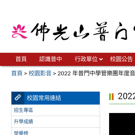
跳
至
主
要
內
容
區
首頁
認識普中
行政單位
校園公告
首頁
>
校園影音
>
2022 年普門中學管樂團年度
20
校園常用連結
招生專區
升學成績
榮譽榜