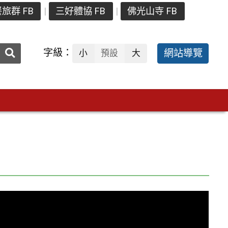
旅群 FB
三好體協 FB
佛光山寺 FB
送出
字級：
網站導覽
小
預設
大
搜
尋：