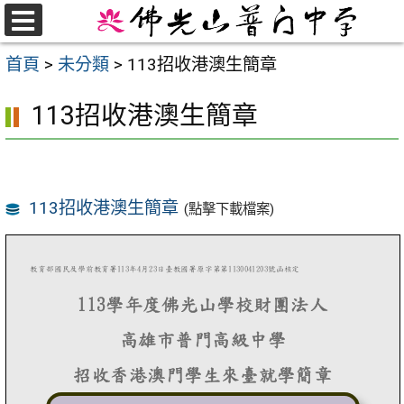
跳
至
選
首頁
>
未分類
>
113招收港澳生簡章
單
主
要
113招收港澳生簡章
內
容
區
113招收港澳生簡章
(點擊下載檔案)