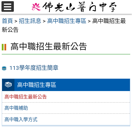
跳
至
選
首頁
>
招生訊息
>
高中職招生專區
>
高中職招生最
單
主
新公告
要
內
高中職招生最新公告
容
區
113學年度招生簡章
高中職招生專區
高中職招生最新公告
高中職補助
高中職入學方式