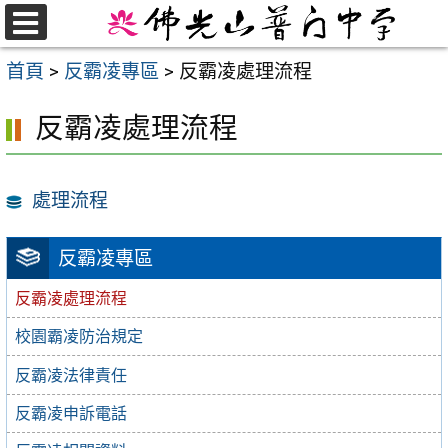
跳
至
選
首頁
>
反霸凌專區
>
反霸凌處理流程
單
主
要
反霸凌處理流程
內
容
區
處理流程
反霸凌專區
反霸凌處理流程
校園霸凌防治規定
反霸凌法律責任
反霸凌申訴電話