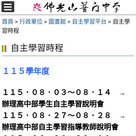
跳
至
選
首頁
>
行政單位
>
圖書館
>
自主學習平台
>
自主學
單
主
習時程
要
內
自主學習時程
容
區
１１５學年度
１１５．０８．０３～０８．１４ →
辦理高中部學生自主學習說明會
１１５．０８．２７～０８．２８ →
辦理高中部自主學習指導教師說明會