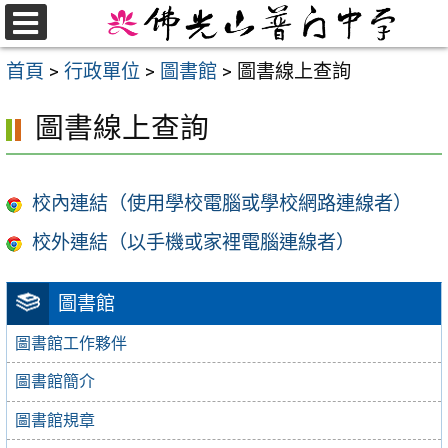
跳
至
選
首頁
>
行政單位
>
圖書館
>
圖書線上查詢
單
主
要
圖書線上查詢
內
容
區
校內連結（使用學校電腦或學校網路連線者）
校外連結（以手機或家裡電腦連線者）
圖書館
圖書館工作夥伴
圖書館簡介
圖書館規章