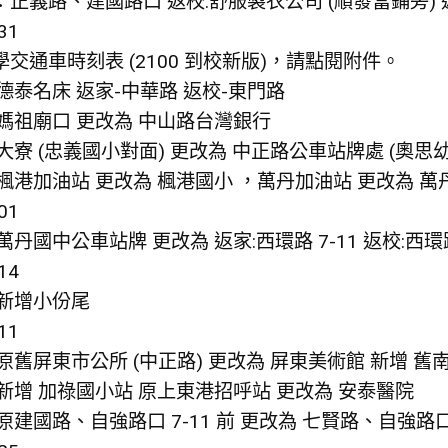
：正義路、建國路口 返校:舒服製衣公司 (順發當鋪旁)
31
交通車時刻表 (2100 到校新版)，請點閱附件。
德泰名床 返家-中華路 返校-東門路
:媽祖廟口 更改為 中山路台灣銀行
大寮 (忠義國小對面) 更改為 中正路公車站牌處 (奧思
:楓港加油站 更改為 楓港國小 ，萬丹加油站 更改為 
01
萬丹國中公車站牌 更改為 返家:西環路 7-11 返校:西環路
14
:新增小份尾
11
原舊屏東市公所 (中正路) 更改為 屏東美術館 新增 舊
新增 加祿國小站 原上東港招呼站 更改為 安泰醫院
原建國路、自強路口 7-11 前 更改為 七賢路、自強路