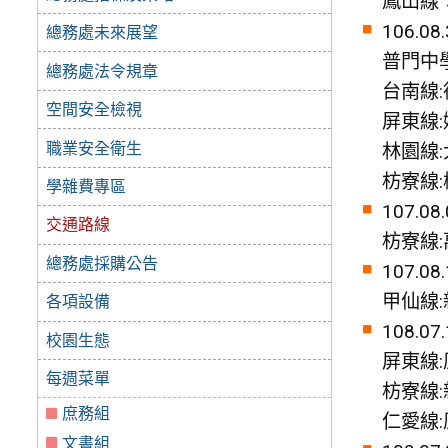
鳳山線
106.08.
總務處未來展望
普門中學
總務處法令規章
台南線:
空間安全檢視
屏東線
職業安全衛生
林園線:
枋寮線
學雜費專區
107.08.
交通路線
枋寮線:
總務處採購公告
107.08.
甲仙線
各項設備
108.07.
校園生態
屏東線:
每週菜單
枋寮線:
庶務組
仁愛線:
文書組