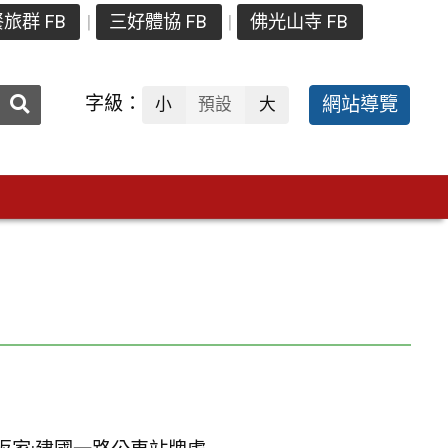
旅群 FB
三好體協 FB
佛光山寺 FB
送出
字級：
網站導覽
小
預設
大
搜
尋：