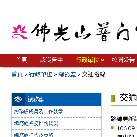
跳
至
主
要
內
容
區
首頁
認識普中
行政單位
校園公告
首頁
>
行政單位
>
總務處
>
交通路線
交
總務處
總務處成員及工作執掌
路線更新
總務處業務推動概況
106.09.
總務處指標及策略