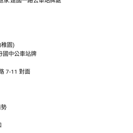
 返家:建國一路公車站牌處
幼稚園)
萬丹國中公車站牌
 7-11 對面
南勢
口