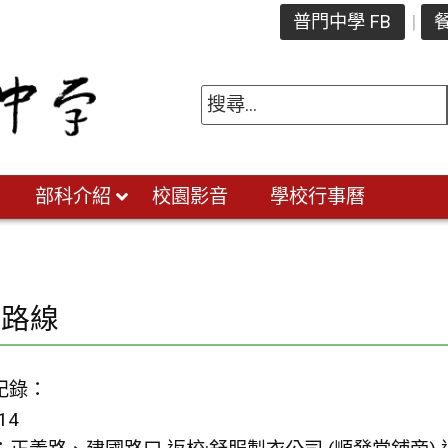
普門中學 FB
餐
部科介紹
校園影音
學校行事曆
通路線
紀錄：
14