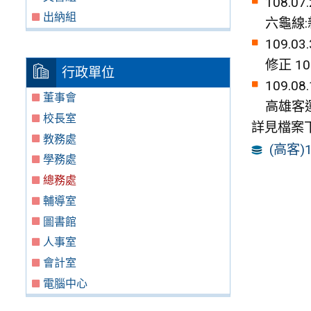
108.07.
出納組
六龜線:
109.03.
修正 1
行政單位
109.08.
董事會
高雄客
校長室
詳見檔案
教務處
(高客)
學務處
總務處
輔導室
圖書館
人事室
會計室
電腦中心