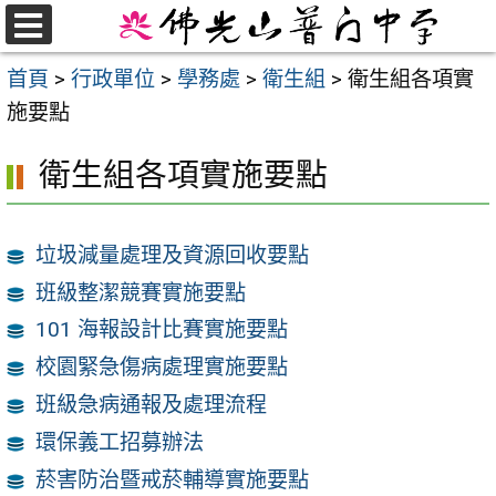
跳
至
選
首頁
>
行政單位
>
學務處
>
衛生組
>
衛生組各項實
單
主
施要點
要
內
衛生組各項實施要點
容
區
垃圾減量處理及資源回收要點
班級整潔競賽實施要點
101 海報設計比賽實施要點
校園緊急傷病處理實施要點
班級急病通報及處理流程
環保義工招募辦法
菸害防治暨戒菸輔導實施要點