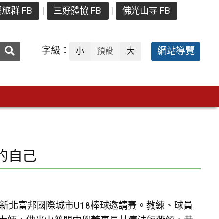
旅群 FB
三好體協 FB
佛光山寺 FB
送出
字級：
網站導覽
小
預設
大
搜
尋：
的自己
年新北富邦國際城市U18棒球邀請賽。教練、球員