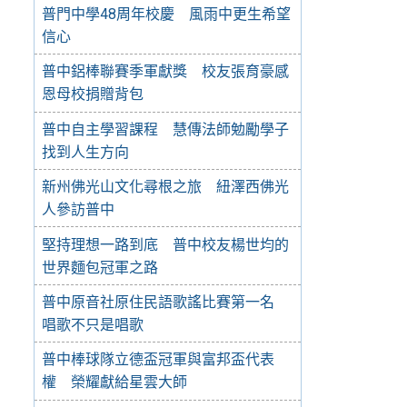
普門中學48周年校慶 風雨中更生希望
信心
普中鋁棒聯賽季軍獻獎 校友張育豪感
恩母校捐贈背包
普中自主學習課程 慧傳法師勉勵學子
找到人生方向
新州佛光山文化尋根之旅 紐澤西佛光
人參訪普中
堅持理想一路到底 普中校友楊世均的
世界麵包冠軍之路
普中原音社原住民語歌謠比賽第一名
唱歌不只是唱歌
普中棒球隊立德盃冠軍與富邦盃代表
權 榮耀獻給星雲大師