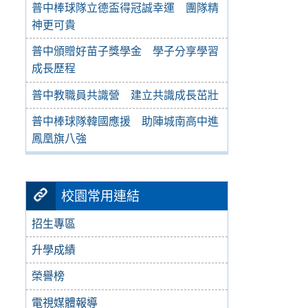
普中棒球隊立德盃得冠誠幸運 團隊精
神更可貴
普中頒贈好苗子獎學金 學子分享學習
成長歷程
普中教職員共識營 建立共識成長茁壯
普中棒球隊韓國應援 助陣城南高中進
鳳凰旗八強
校園常用連結
招生專區
升學成績
榮譽榜
電視媒體報導