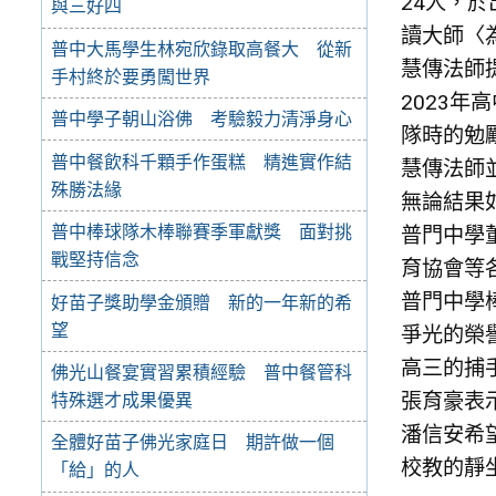
24人，
與三好四
讀大師〈
普中大馬學生林宛欣錄取高餐大 從新
慧傳法師
手村終於要勇闖世界
2023
普中學子朝山浴佛 考驗毅力清淨身心
隊時的勉
普中餐飲科千顆手作蛋糕 精進實作結
慧傳法師
殊勝法緣
無論結果
普中棒球隊木棒聯賽季軍獻獎 面對挑
普門中學
戰堅持信念
育協會等
普門中學
好苗子獎助學金頒贈 新的一年新的希
望
爭光的榮
高三的捕
佛光山餐宴實習累積經驗 普中餐管科
張育豪表
特殊選才成果優異
潘信安希
全體好苗子佛光家庭日 期許做一個
校教的靜
「給」的人