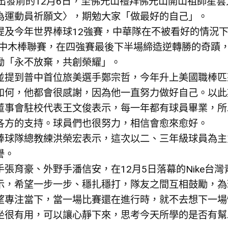
於出發前的12月6日，至佛光山禮拜佛光山開山祖師星
為運動員祈願文〉，期勉大家「做最好的自己」。
提及今年世界棒球12強賽，中華隊在不被看好的情況
年高中木棒聯賽，在四強賽最後下半場締造逆轉勝的奇蹟
勵「永不放棄，共創榮耀」。
並提到普中首位旅美選手鄭宗哲，今年升上美國職棒匹
如何，他都會很感謝，因為他一直努力做好自己。以此
董事會駐校代表王文俊表示，每一年都有球員畢業，所
各方的支持。球員們也很努力，相信會愈來愈好。
棒球隊總教練洪榮宏表示，這次以二、三年級球員為主
譽。
手張育豪、外野手潘信安，在12月5日落幕的Nike
示，希望一步一步、穩扎穩打，隊友之間互相鼓勵，為
望專注當下，當一場比賽還在進行時，就不去想下一場
坐很有用，可以讓心靜下來，思考今天所學的是否有幫