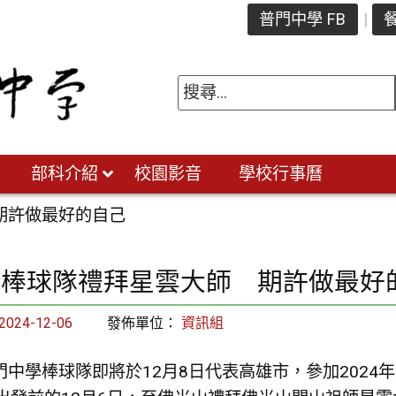
普門中學 FB
餐
部科介紹
校園影音
學校行事曆
期許做最好的自己
中棒球隊禮拜星雲大師 期許做最好
2024-12-06
發佈單位：
資訊組
門中學棒球隊即將於12月8日代表高雄市，參加2024