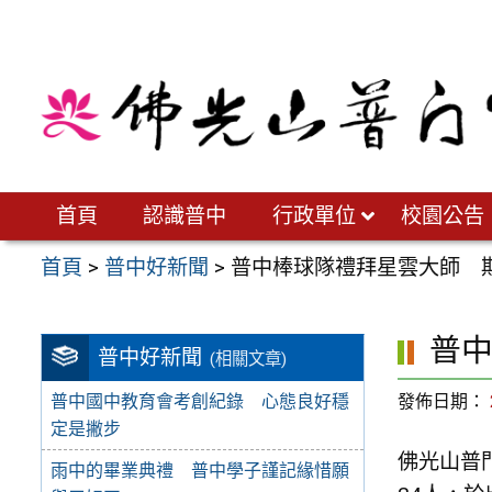
跳
至
主
要
內
容
區
首頁
認識普中
行政單位
校園公告
首頁
>
普中好新聞
>
普中棒球隊禮拜星雲大師 
普
普中好新聞
(相關文章)
發佈日期：
普中國中教育會考創紀錄 心態良好穩
定是撇步
佛光山普
雨中的畢業典禮 普中學子謹記緣惜願