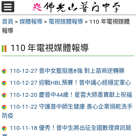
跳
至
選
首頁
>
媒體報導
>
電視媒體報導
>
110 年電視媒體
單
主
報導
要
內
110 年電視媒體報導
容
區
110-12-27 普中女籃挺進8強 對上苗商逆轉勝
110-12-27 迎戰HBL預賽！普中誦心經穩定軍心
110-12-20 慶普中44歲！星雲大師墨寶獻上祝福
110-11-22 守護普中師生健康 善心企業捐乾洗手
防疫
110-11-18 優秀！普中生將出征全國數理資訊競