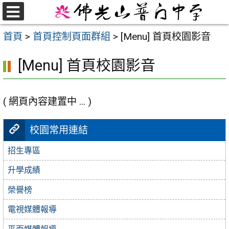
跳
至
選
首頁
>
首頁控制頁面群組
>
[Menu] 首頁校園影音
單
主
要
[Menu] 首頁校園影音
內
容
區
( 網頁內容建置中 ... )
校園常用連結
招生專區
升學成績
榮譽榜
電視媒體報導