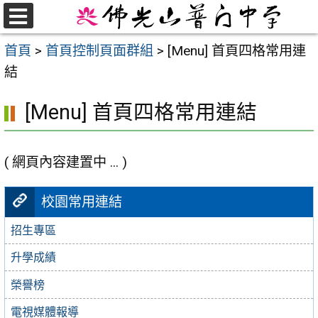
跳
至
選
首頁
>
首頁控制頁面群組
>
[Menu] 首頁四格常用連
單
主
結
要
內
[Menu] 首頁四格常用連結
容
區
( 網頁內容建置中 ... )
校園常用連結
招生專區
升學成績
榮譽榜
電視媒體報導