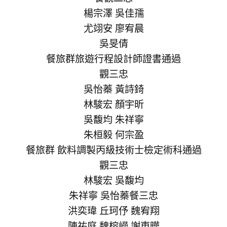
楊宗澤 吳佳孺
尤翊安 廖宥晨
吳旻倩
餐旅群旅遊行程設計師證書通過
觀三忠
吳怡蓁 黃詩錡
林駿宏 顏宇昕
吳馥均 朱祥寧
朱桓毅 何宗盈
餐旅群 飲料調製丙級技術士檢定術科通過
觀三忠
林駿宏 吳馥均
朱祥寧 吳怡蓁餐三忠
洪奕瑋 丘珂伃 魏宥翔
陳祐庭 魏榕嶸 謝東曄