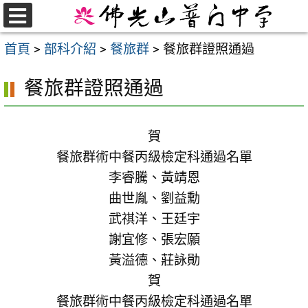
跳
至
選
首頁
>
部科介紹
>
餐旅群
>
餐旅群證照通過
單
主
要
餐旅群證照通過
內
容
區
賀
餐旅群術中餐丙級檢定科通過名單
李睿騰、黃靖恩
曲世胤、劉益勳
武祺洋、王廷宇
謝宜修、張宏願
黃溢德、莊詠勛
賀
餐旅群術中餐丙級檢定科通過名單