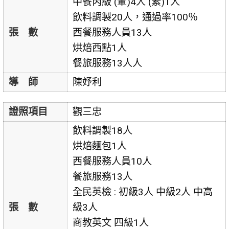
中餐丙級 (葷)4人 (素)1人
飲料調製20人，通過率100％
張 數
西餐服務人員13人
烘焙西點1人
餐旅服務13人人
導 師
陳妤利
證照項目
觀三忠
飲料調製18人
烘焙麵包1人
西餐服務人員10人
餐旅服務13人
全民英檢 : 初級3人 中級2人 中高
張 數
級3人
商教英文 四級1人