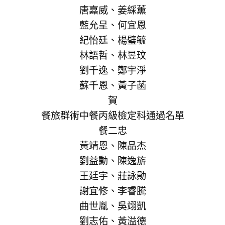
唐嘉威、姜綵薰
藍允呈、何宜恩
紀怡廷、楊璧毓
林語哲、林昱玟
劉千逸、鄭宇淨
蘇千恩、黃子菡
賀
餐旅群術中餐丙級檢定科通過名單
餐二忠
黃靖恩、陳品杰
劉益勳、陳逸旂
王廷宇、莊詠勛
謝宜修、李睿騰
曲世胤、吳翊凱
劉志佑、黃溢德