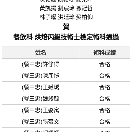
黃凱揚 劉宸瑋 孫冠哲
林子曜 洪廷瑋 蘇柏仰
賀
餐飲科 烘焙丙級技術士檢定術科通過
姓名
術科成績
(餐三忠)許修得
合格
(餐三忠)陳彥愷
合格
(餐三忠)王嬿琇
合格
(餐三忠)魏竣毓
合格
(餐三忠)王姿寓
合格
(餐三忠)張豪文
合格