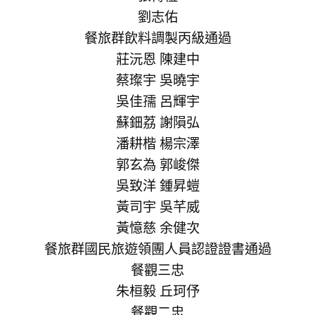
劉志佑
餐旅群飲料調製丙級通過
莊沅恩 陳建中
蔡璨宇 吳曉宇
吳佳孺 呂輝宇
蘇鈿荔 謝隕弘
潘耕楷 楊宗澤
郭玄為 郭峻傑
吳致洋 鍾昇螘
黃司宇 吳芊威
黃憶慈 余健次
餐旅群國民旅遊領團人員認證證書通過
餐觀三忠
朱桓毅 丘珂伃
餐觀二忠