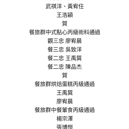
武祺洋、黃宥任
王浩穎
賀
餐旅群中式點心丙級術科通過
觀三忠 廖宥晨
餐三忠 吳致洋
餐二忠 王禹巽
餐二忠 陳品杰
賀
餐旅群烘焙蛋糕丙級通過
王禹巽
廖宥晨
餐旅群中餐葷食丙級通過
楊宗澤
張博愷