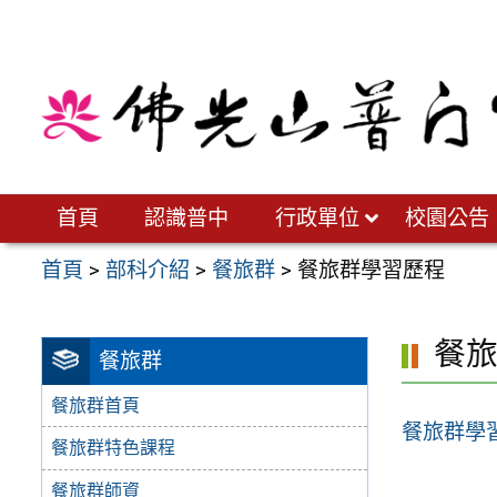
跳
至
主
要
內
容
區
首頁
認識普中
行政單位
校園公告
首頁
>
部科介紹
>
餐旅群
>
餐旅群學習歷程
餐
餐旅群
餐旅群首頁
餐旅群學
餐旅群特色課程
餐旅群師資