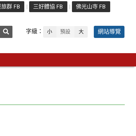
旅群 FB
三好體協 FB
佛光山寺 FB
送出
字級：
網站導覽
小
預設
大
搜
尋：