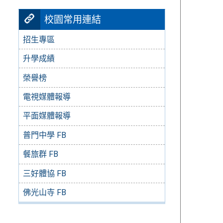
校園常用連結
招生專區
升學成績
榮譽榜
電視媒體報導
平面媒體報導
普門中學 FB
餐旅群 FB
三好體協 FB
佛光山寺 FB