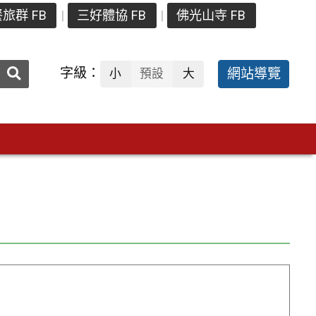
旅群 FB
三好體協 FB
佛光山寺 FB
送出
字級：
網站導覽
小
預設
大
搜
尋：