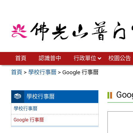
跳
至
主
要
內
容
區
首頁
認識普中
行政單位
校園公告
首頁
>
學校行事曆
>
Google 行事曆
Goo
學校行事曆
學校行事曆
Google 行事曆