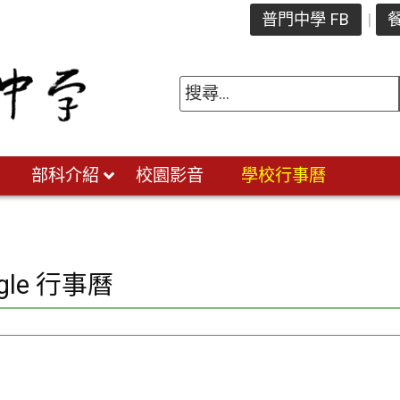
普門中學 FB
餐
部科介紹
校園影音
學校行事曆
gle 行事曆