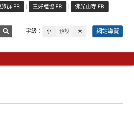
旅群 FB
三好體協 FB
佛光山寺 FB
送出
字級：
網站導覽
小
預設
大
搜
尋：