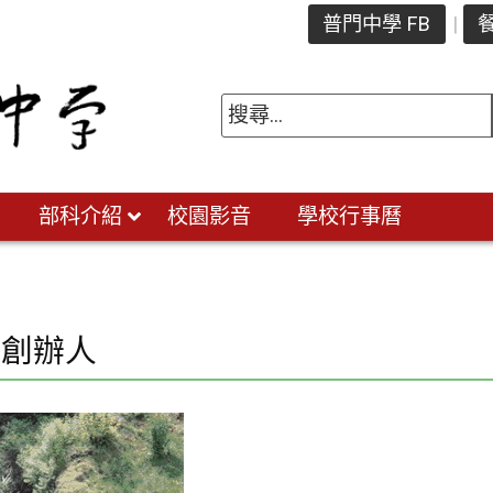
普門中學 FB
餐
部科介紹
校園影音
學校行事曆
中創辦人