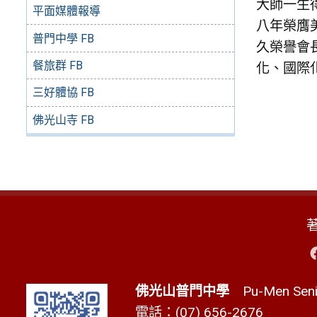
大師一生
平面媒體報導
八年榮膺
普門中學 FB
久榮譽會
餐旅群 FB
化、國際
三好體協 FB
佛光山寺 FB
佛光山普門中學
Pu-Men Senio
電話：(07) 656-2676