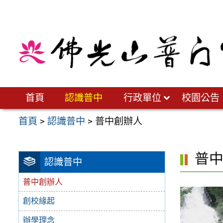
跳
至
主
要
內
容
區
首頁
認識普中
行政單位
校園公告
首頁
>
認識普中
>
普中創辦人
普
認識普中
普中創辦人
創校緣起
辦學理念