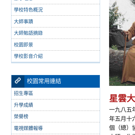
學校特色概況
大師事蹟
大師勉語摘錄
校園即景
學校影音介紹
校園常用連結
招生專區
星雲
升學成績
一九八五
榮譽榜
年五月十
個（總）
電視媒體報導