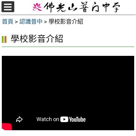
跳
至
選
首頁
>
認識普中
>
學校影音介紹
單
主
要
學校影音介紹
內
容
區